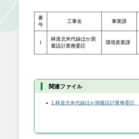
番
工事名
事業課
号
林道北米代線ほか測
1
環境産業課
量設計業務委託
関連ファイル
1.林道北米代線ほか測量設計業務委託