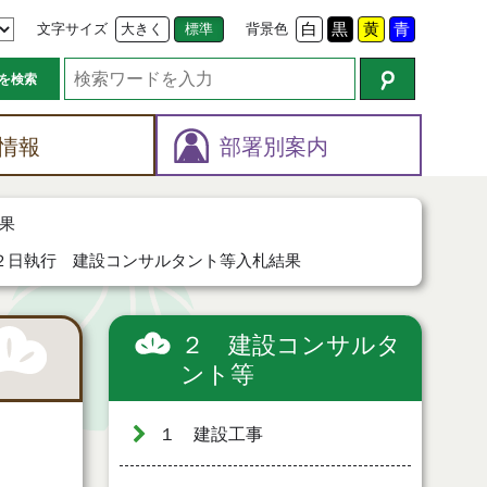
文字サイズ
大きく
標準
背景色
白
黒
黄
青
を検索
情報
部署別案内
果
２日執行 建設コンサルタント等入札結果
２ 建設コンサルタ
ント等
１ 建設工事