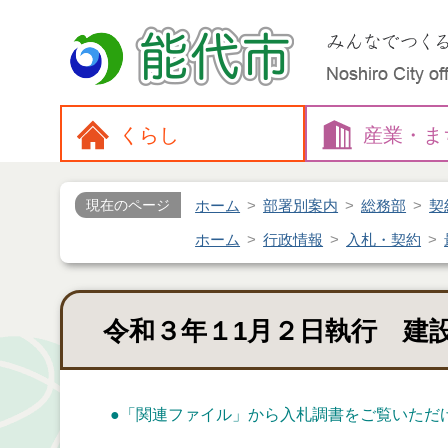
くらし
産業・
ま
ホーム
部署別案内
総務部
契
現在のページ
ホーム
行政情報
入札・契約
令和３年１1月２日執行 建
●
「関連ファイル」
から入札調書をご覧いただ