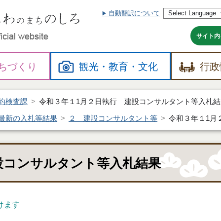
自動翻訳について
本
文
へ
サイト内
ちづくり
観光・
教育・
文化
行政
約検査課
令和３年１1月２日執行 建設コンサルタント等入札結
最新の入札等結果
２ 建設コンサルタント等
令和３年１1月
設コンサルタント等入札結果
けます