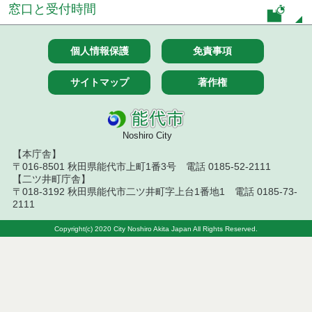
窓口と受付時間
令和７年７月２９日執行 建設コンサルタント等入
札結果（条件付一般競争入札）
個人情報保護
免責事項
令和７年７月２５日執行 建設コンサルタント等入
札結果（条件付一般競争入札）
サイトマップ
著作権
令和７年７月１５日執行 建設コンサルタント等見
積徴取結果
Noshiro City
令和７年７月１５日執行 建設コンサルタント等入
札結果（条件付一般競争入札）
【本庁舎】
〒016-8501 秋田県能代市上町1番3号 電話 0185-52-2111
【二ツ井町庁舎】
令和７年７月１４日執行 建設コンサルタント等見
〒018-3192 秋田県能代市二ツ井町字上台1番地1 電話 0185-73-
積徴取結果
2111
令和７年７月９日執行 建設コンサルタント等見積
Copyright(c) 2020 City Noshiro Akita Japan All Rights Reserved.
徴取結果
令和７年７月８日執行 建設コンサルタント等入札
結果（条件付一般競争入札）
令和７年７月１日執行 建設コンサルタント等入札