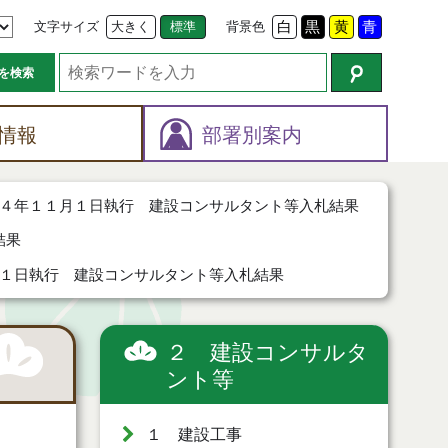
文字サイズ
大きく
標準
背景色
白
黒
黄
青
を検索
情報
部署別案内
４年１１月１日執行 建設コンサルタント等入札結果
結果
１日執行 建設コンサルタント等入札結果
２ 建設コンサルタ
ント等
１ 建設工事