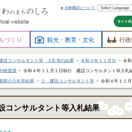
自動翻訳について
本
文
へ
サイト内
ちづくり
観光・
教育・
文化
行政
建設コンサルタント等 入札等の結果
令和４年１１月分
令和
約検査課
令和４年１１月１日執行 建設コンサルタント等入札
最新の入札等結果
２ 建設コンサルタント等
令和４年１１月
設コンサルタント等入札結果