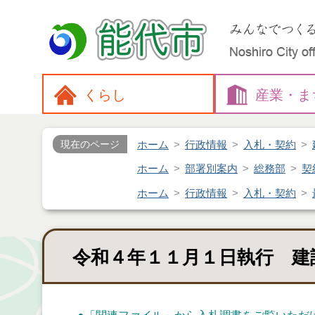
くらし
産業・
ま
ホーム
行政情報
入札・契約
現在のページ
ホーム
部署別案内
総務部
契
ホーム
行政情報
入札・契約
令和４年１１月１日執行 建