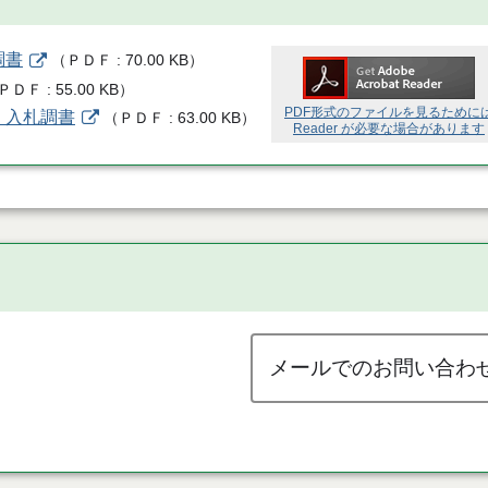
調書
（
ＰＤＦ
70.00 KB
）
ＰＤＦ
55.00 KB
）
PDF形式のファイルを見るために
 入札調書
（
ＰＤＦ
63.00 KB
）
Reader が必要な場合があります
メールでのお問い合わ