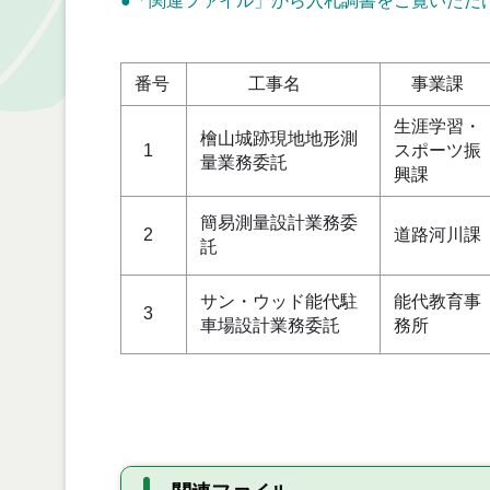
●
「関連ファイル」
から入札調書をご覧いただ
番号
工事名
事業課
生涯学習・
檜山城跡現地地形測
1
スポーツ振
量業務委託
興課
簡易測量設計業務委
2
道路河川課
託
サン・ウッド能代駐
能代教育事
3
車場設計業務委託
務所