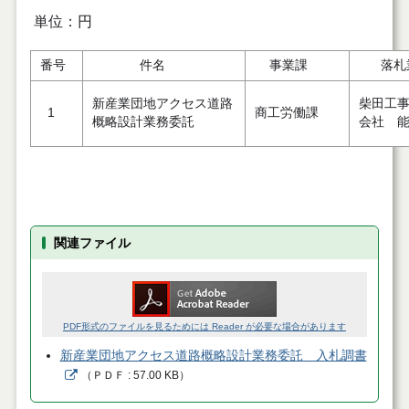
単位：円
番号
件名
事業課
落札
新産業団地アクセス道路
柴田工
1
商工労働課
概略設計業務委託
会社 
関連ファイル
PDF形式のファイルを見るためには Reader が必要な場合があります
新産業団地アクセス道路概略設計業務委託 入札調書
（
ＰＤＦ
57.00 KB
）