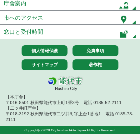
庁舎案内
令和７年８月５日執行 建設コンサルタント等入札
結果（条件付一般競争入札）
市へのアクセス
令和７年７月２９日執行 建設コンサルタント等入
窓口と受付時間
札結果（条件付一般競争入札）
令和７年７月２５日執行 建設コンサルタント等入
個人情報保護
免責事項
札結果（条件付一般競争入札）
令和７年７月１５日執行 建設コンサルタント等見
サイトマップ
著作権
積徴取結果
令和７年７月１５日執行 建設コンサルタント等入
札結果（条件付一般競争入札）
Noshiro City
【本庁舎】
令和７年７月１４日執行 建設コンサルタント等見
〒016-8501 秋田県能代市上町1番3号 電話 0185-52-2111
積徴取結果
【二ツ井町庁舎】
〒018-3192 秋田県能代市二ツ井町字上台1番地1 電話 0185-73-
令和７年７月９日執行 建設コンサルタント等見積
2111
徴取結果
Copyright(c) 2020 City Noshiro Akita Japan All Rights Reserved.
令和７年７月８日執行 建設コンサルタント等入札