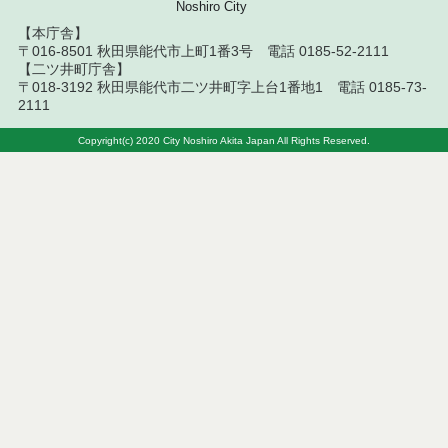
積徴取結果
Noshiro City
【本庁舎】
令和７年７月９日執行 建設コンサルタント等見積
〒016-8501 秋田県能代市上町1番3号 電話 0185-52-2111
徴取結果
【二ツ井町庁舎】
〒018-3192 秋田県能代市二ツ井町字上台1番地1 電話 0185-73-
2111
令和７年７月８日執行 建設コンサルタント等入札
結果（条件付一般競争入札）
Copyright(c) 2020 City Noshiro Akita Japan All Rights Reserved.
令和７年７月１日執行 建設コンサルタント等入札
結果（条件付一般競争入札）
令和７年７月１日執行 建設コンサルタント等見積
徴取結果
令和７年６月２４日執行 建設コンサルタント等入
札結果（条件付一般競争入札）
令和７年６月１８日執行 建設コンサルタント等見
積徴取結果
令和７年６月１７日執行 建設コンサルタント等入
札結果（条件付一般競争入札）