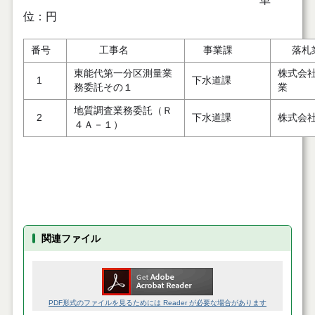
位：円
番号
工事名
事業課
落札
東能代第一分区測量業
株式会
1
下水道課
務委託その１
業
地質調査業務委託（Ｒ
2
下水道課
株式会
４Ａ－１）
関連ファイル
PDF形式のファイルを見るためには Reader が必要な場合があります