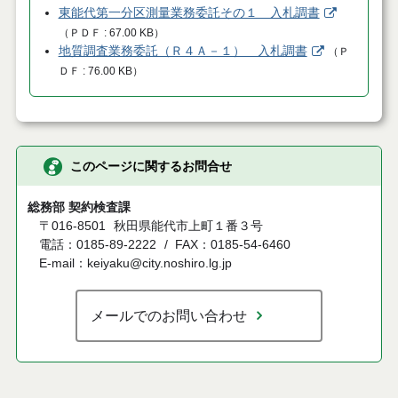
東能代第一分区測量業務委託その１ 入札調書
（
ＰＤＦ
67.00 KB
）
地質調査業務委託（Ｒ４Ａ－１） 入札調書
（
Ｐ
ＤＦ
76.00 KB
）
このページに関するお問合せ
総務部 契約検査課
〒016-8501
秋田県能代市上町１番３号
電話：0185-89-2222
FAX：0185-54-6460
E-mail：keiyaku@city.noshiro.lg.jp
メールでのお問い合わせ