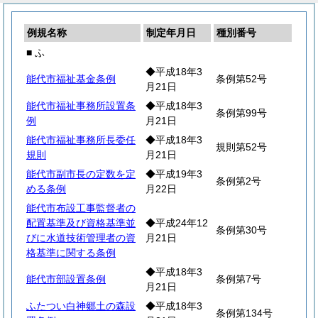
例規名称
制定年月日
種別番号
■ ふ
◆平成18年3
能代市福祉基金条例
条例第52号
月21日
能代市福祉事務所設置条
◆平成18年3
条例第99号
例
月21日
能代市福祉事務所長委任
◆平成18年3
規則第52号
規則
月21日
能代市副市長の定数を定
◆平成19年3
条例第2号
める条例
月22日
能代市布設工事監督者の
配置基準及び資格基準並
◆平成24年12
条例第30号
びに水道技術管理者の資
月21日
格基準に関する条例
◆平成18年3
能代市部設置条例
条例第7号
月21日
ふたつい白神郷土の森設
◆平成18年3
条例第134号