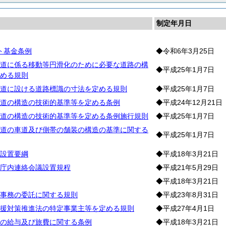
制定年月日
ト基金条例
◆令和6年3月25日
道に係る移動等円滑化のために必要な道路の構
◆平成25年1月7日
める規則
道に設ける道路標識の寸法を定める規則
◆平成25年1月7日
道の構造の技術的基準等を定める条例
◆平成24年12月21日
道の構造の技術的基準等を定める条例施行規則
◆平成25年1月7日
道の車道及び側帯の舗装の構造の基準に関する
◆平成25年1月7日
設置要綱
◆平成18年3月21日
庁内連絡会議設置規程
◆平成21年5月29日
◆平成18年3月21日
事務の委託に関する規則
◆平成23年8月31日
援対策推進法の特定事業主等を定める規則
◆平成27年4月1日
の給与及び旅費に関する条例
◆平成18年3月21日