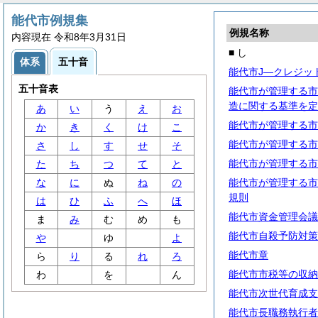
能代市例規集
例規名称
内容現在 令和8年3月31日
■ し
体系
五十音
能代市J―クレジッ
五十音表
能代市が管理する市
造に関する基準を定
あ
い
う
え
お
能代市が管理する市
か
き
く
け
こ
能代市が管理する市
さ
し
す
せ
そ
能代市が管理する市
た
ち
つ
て
と
な
に
ぬ
ね
の
能代市が管理する市
規則
は
ひ
ふ
へ
ほ
能代市資金管理会議
ま
み
む
め
も
能代市自殺予防対策
や
ゆ
よ
能代市章
ら
り
る
れ
ろ
能代市市税等の収納
わ
を
ん
能代市次世代育成支
能代市長職務執行者