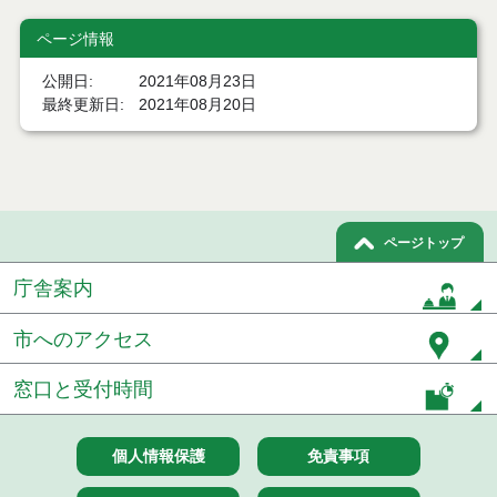
結果
ページ情報
令和７年１０月１０日執行 物品（応募型入札等）
結果
公開日
2021年08月23日
最終更新日
2021年08月20日
令和７年９月１２日執行 物品（応募型入札等）結
果
令和７年９月１２日執行 物品（応募型入札等）結
果
ページトップ
令和７年８月２９日執行 物品（応募型入札等）結
果
庁舎案内
令和7年７月４日執行 物品（応募型入札等）結果
市へのアクセス
令和7年６月６日執行 物品（応募型入札等）結果
窓口と受付時間
令和7年５月３０日執行 物品（応募型入札等）結果
令和7年５月２３日執行 物品（応募型入札等）結果
個人情報保護
免責事項