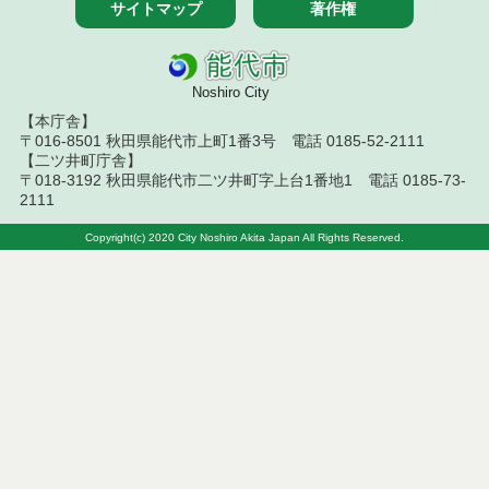
令和７年４月２５日執行 物品（応募型入札等）結
サイトマップ
著作権
果
令和7年４月１８日執行 物品（応募型入札等）結果
Noshiro City
令和7年４月１１日執行 物品（応募型入札等）結果
【本庁舎】
〒016-8501 秋田県能代市上町1番3号 電話 0185-52-2111
令和７年２月２５日執行 物品（応募型入札等）結
【二ツ井町庁舎】
果
〒018-3192 秋田県能代市二ツ井町字上台1番地1 電話 0185-73-
2111
令和７年２月１８日執行 物品（応募型入札等）結
果
Copyright(c) 2020 City Noshiro Akita Japan All Rights Reserved.
令和7年１月１０日執行 物品（応募型入札等）結果
令和６年１２月１３日執行 物品（応募型入札等）
結果
令和６年１２月６日執行 物品（応募型入札等）結
果
令和６年１１月１９日執行 物品（応募型入札等）
結果