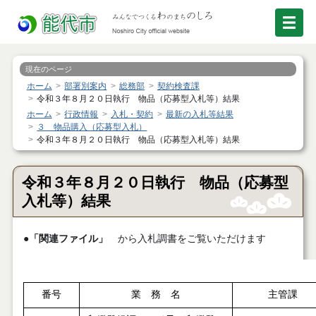
現在のページ
ホーム
部署別案内
総務部
契約検査課
令和３年８月２０日執行 物品（応募型入札等）結果
ホーム
行政情報
入札・契約
最新の入札等結果
３ 物品購入（応募型入札）
令和３年８月２０日執行 物品（応募型入札等）結果
令和３年８月２０日執行 物品（応募型
入札等）結果
●
「関連ファイル」
から入札調書をご覧いただけます
番号
業 務 名
主管課