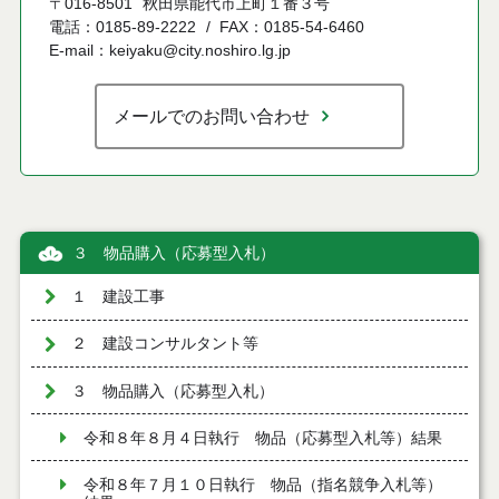
〒016-8501
秋田県能代市上町１番３号
電話：0185-89-2222
FAX：0185-54-6460
E-mail：keiyaku@city.noshiro.lg.jp
メールでのお問い合わせ
３ 物品購入（応募型入札）
１ 建設工事
２ 建設コンサルタント等
３ 物品購入（応募型入札）
令和８年８月４日執行 物品（応募型入札等）結果
令和８年７月１０日執行 物品（指名競争入札等）