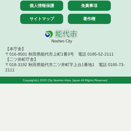
果
個人情報保護
免責事項
令和7年４月１８日執行 物品（応募型入札等）結果
サイトマップ
著作権
令和7年４月１１日執行 物品（応募型入札等）結果
令和７年２月２５日執行 物品（応募型入札等）結
Noshiro City
果
【本庁舎】
〒016-8501 秋田県能代市上町1番3号 電話 0185-52-2111
令和７年２月１８日執行 物品（応募型入札等）結
【二ツ井町庁舎】
果
〒018-3192 秋田県能代市二ツ井町字上台1番地1 電話 0185-73-
2111
令和7年１月１０日執行 物品（応募型入札等）結果
Copyright(c) 2020 City Noshiro Akita Japan All Rights Reserved.
令和６年１２月１３日執行 物品（応募型入札等）
結果
令和６年１２月６日執行 物品（応募型入札等）結
果
令和６年１１月１９日執行 物品（応募型入札等）
結果