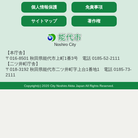
個人情報保護
免責事項
令和７年４月２５日執行 物品（応募型入札等）結
果
サイトマップ
著作権
令和7年４月１８日執行 物品（応募型入札等）結果
令和7年４月１１日執行 物品（応募型入札等）結果
Noshiro City
【本庁舎】
令和７年２月２５日執行 物品（応募型入札等）結
〒016-8501 秋田県能代市上町1番3号 電話 0185-52-2111
果
【二ツ井町庁舎】
〒018-3192 秋田県能代市二ツ井町字上台1番地1 電話 0185-73-
令和７年２月１８日執行 物品（応募型入札等）結
2111
果
Copyright(c) 2020 City Noshiro Akita Japan All Rights Reserved.
令和7年１月１０日執行 物品（応募型入札等）結果
令和６年１２月１３日執行 物品（応募型入札等）
結果
令和６年１２月６日執行 物品（応募型入札等）結
果