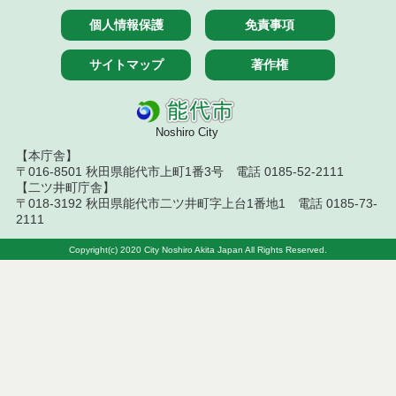
令和7年５月２３日執行 物品（応募型入札等）結果
個人情報保護
免責事項
令和７年４月２５日執行 物品（応募型入札等）結
果
サイトマップ
著作権
令和7年４月１８日執行 物品（応募型入札等）結果
令和7年４月１１日執行 物品（応募型入札等）結果
Noshiro City
【本庁舎】
令和７年２月２５日執行 物品（応募型入札等）結
〒016-8501 秋田県能代市上町1番3号 電話 0185-52-2111
果
【二ツ井町庁舎】
〒018-3192 秋田県能代市二ツ井町字上台1番地1 電話 0185-73-
令和７年２月１８日執行 物品（応募型入札等）結
2111
果
Copyright(c) 2020 City Noshiro Akita Japan All Rights Reserved.
令和7年１月１０日執行 物品（応募型入札等）結果
令和６年１２月１３日執行 物品（応募型入札等）
結果
令和６年１２月６日執行 物品（応募型入札等）結
果