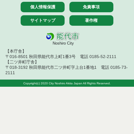
個人情報保護
免責事項
令和７年４月２５日執行 物品（応募型入札等）結
果
サイトマップ
著作権
令和7年４月１８日執行 物品（応募型入札等）結果
令和7年４月１１日執行 物品（応募型入札等）結果
Noshiro City
【本庁舎】
令和７年２月２５日執行 物品（応募型入札等）結
〒016-8501 秋田県能代市上町1番3号 電話 0185-52-2111
果
【二ツ井町庁舎】
〒018-3192 秋田県能代市二ツ井町字上台1番地1 電話 0185-73-
令和７年２月１８日執行 物品（応募型入札等）結
2111
果
Copyright(c) 2020 City Noshiro Akita Japan All Rights Reserved.
令和7年１月１０日執行 物品（応募型入札等）結果
令和６年１２月１３日執行 物品（応募型入札等）
結果
令和６年１２月６日執行 物品（応募型入札等）結
果