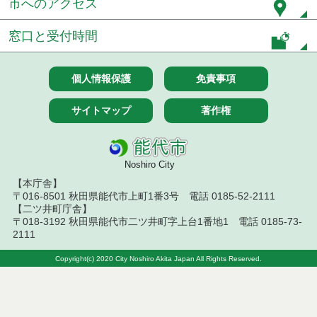
市へのアクセス
令和7年５月３０日執行 物品（応募型入札等）結果
窓口と受付時間
令和7年５月２３日執行 物品（応募型入札等）結果
令和７年４月２５日執行 物品（応募型入札等）結
個人情報保護
免責事項
果
サイトマップ
著作権
令和7年４月１８日執行 物品（応募型入札等）結果
令和7年４月１１日執行 物品（応募型入札等）結果
Noshiro City
令和７年２月２５日執行 物品（応募型入札等）結
【本庁舎】
果
〒016-8501 秋田県能代市上町1番3号 電話 0185-52-2111
【二ツ井町庁舎】
令和７年２月１８日執行 物品（応募型入札等）結
〒018-3192 秋田県能代市二ツ井町字上台1番地1 電話 0185-73-
果
2111
令和7年１月１０日執行 物品（応募型入札等）結果
Copyright(c) 2020 City Noshiro Akita Japan All Rights Reserved.
令和６年１２月１３日執行 物品（応募型入札等）
結果