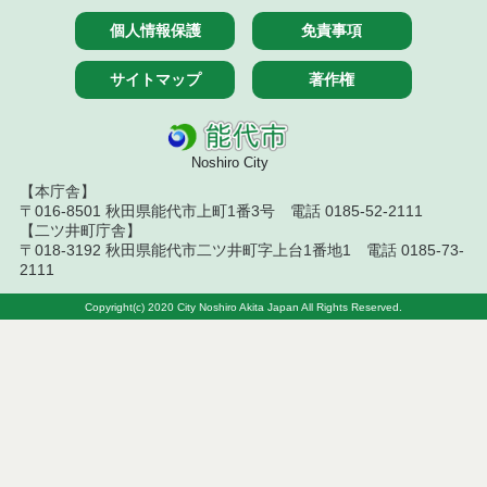
令和７年４月２５日執行 物品（応募型入札等）結
果
個人情報保護
免責事項
令和7年４月１８日執行 物品（応募型入札等）結果
サイトマップ
著作権
令和7年４月１１日執行 物品（応募型入札等）結果
令和７年２月２５日執行 物品（応募型入札等）結
Noshiro City
果
【本庁舎】
〒016-8501 秋田県能代市上町1番3号 電話 0185-52-2111
令和７年２月１８日執行 物品（応募型入札等）結
【二ツ井町庁舎】
果
〒018-3192 秋田県能代市二ツ井町字上台1番地1 電話 0185-73-
2111
令和7年１月１０日執行 物品（応募型入札等）結果
Copyright(c) 2020 City Noshiro Akita Japan All Rights Reserved.
令和６年１２月１３日執行 物品（応募型入札等）
結果
令和６年１２月６日執行 物品（応募型入札等）結
果
令和６年１１月１９日執行 物品（応募型入札等）
結果