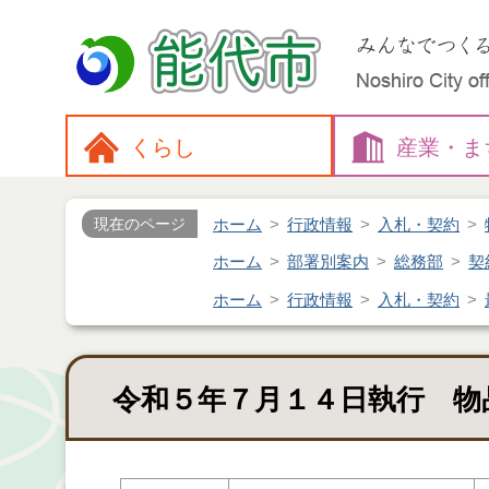
くらし
産業・
ま
ホーム
行政情報
入札・契約
現在のページ
ホーム
部署別案内
総務部
契
ホーム
行政情報
入札・契約
令和５年７月１４日執行 物