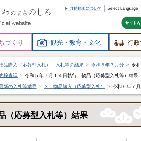
自動翻訳について
本
文
へ
サイト内
ちづくり
観光・
教育・
文化
行政
物品購入（応募型入札） 入札等の結果
令和５年７月分
令和
約検査課
令和５年７月１４日執行 物品（応募型入札等）結果
最新の入札等結果
３ 物品購入（応募型入札）
令和５年７月
品（応募型入札等）結果