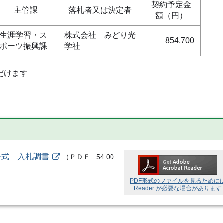
契約予定金
主管課
落札者又は決定者
額（円）
生涯学習・ス
株式会社 みどり光
854,700
ポーツ振興課
学社
だけます
一式 入札調書
（
ＰＤＦ
54.00
PDF形式のファイルを見るために
Reader が必要な場合があります