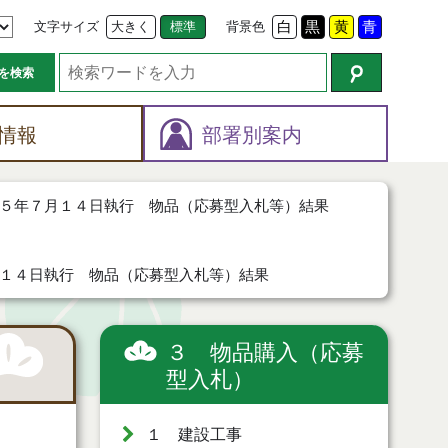
文字サイズ
大きく
標準
背景色
白
黒
黄
青
を検索
情報
部署別案内
５年７月１４日執行 物品（応募型入札等）結果
１４日執行 物品（応募型入札等）結果
３ 物品購入（応募
型入札）
１ 建設工事