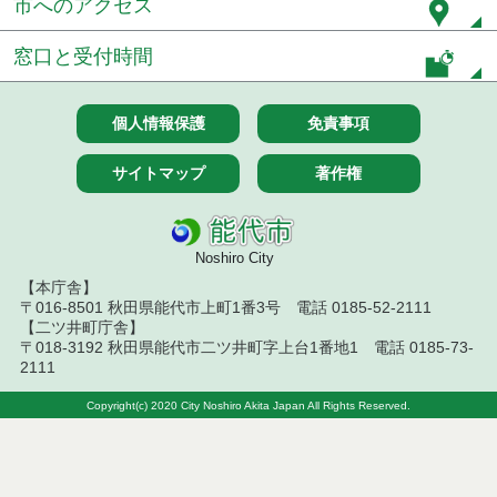
市へのアクセス
令和7年５月３０日執行 物品（応募型入札等）結果
窓口と受付時間
令和7年５月２３日執行 物品（応募型入札等）結果
令和７年４月２５日執行 物品（応募型入札等）結
個人情報保護
免責事項
果
サイトマップ
著作権
令和7年４月１８日執行 物品（応募型入札等）結果
令和7年４月１１日執行 物品（応募型入札等）結果
Noshiro City
令和７年２月２５日執行 物品（応募型入札等）結
【本庁舎】
果
〒016-8501 秋田県能代市上町1番3号 電話 0185-52-2111
【二ツ井町庁舎】
令和７年２月１８日執行 物品（応募型入札等）結
〒018-3192 秋田県能代市二ツ井町字上台1番地1 電話 0185-73-
果
2111
令和7年１月１０日執行 物品（応募型入札等）結果
Copyright(c) 2020 City Noshiro Akita Japan All Rights Reserved.
令和６年１２月１３日執行 物品（応募型入札等）
結果