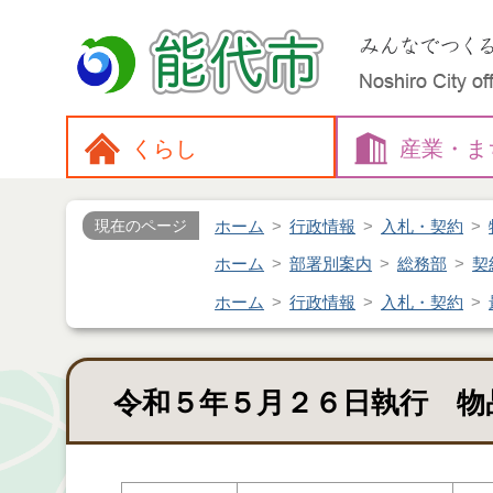
くらし
産業・
ま
ホーム
行政情報
入札・契約
現在のページ
ホーム
部署別案内
総務部
契
ホーム
行政情報
入札・契約
令和５年５月２６日執行 物