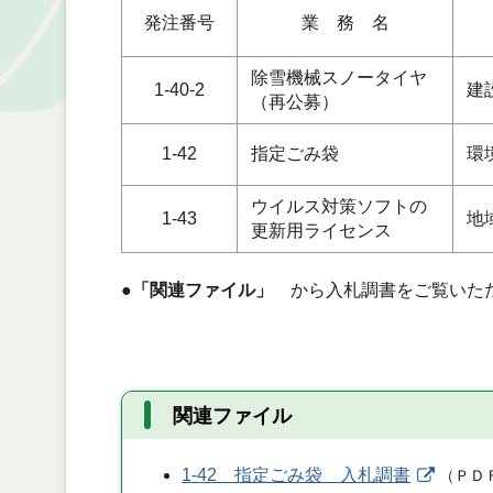
発注番号
業 務 名
除雪機械スノータイヤ
1-40-2
建
（再公募）
1-42
指定ごみ袋
環
ウイルス対策ソフトの
1-43
地
更新用ライセンス
●
「関連ファイル」
から入札調書をご覧いた
関連ファイル
1-42 指定ごみ袋 入札調書
（
ＰＤ