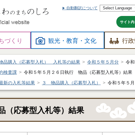
自動翻訳について
本
文
へ
サイト内
ちづくり
観光・
教育・
文化
行政
物品購入（応募型入札） 入札等の結果
令和５年５月分
令和
約検査課
令和５年５月２６日執行 物品（応募型入札等）結果
最新の入札等結果
３ 物品購入（応募型入札）
令和５年５月
品（応募型入札等）結果