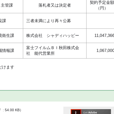
契約予定金
主管課
落札者又は決定者
（円）
設課
三者未満により再々公募
境衛生課
株式会社 シャディハッピー
11,047,36
富士フイルムＢＩ秋田株式会
域情報課
1,067,00
社 能代営業所
だけます
Ｆ
54.00 KB
）