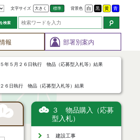
文字サイズ
大きく
標準
背景色
白
黒
黄
青
を検索
情報
部署別案内
５年５月２６日執行 物品（応募型入札等）結果
２６日執行 物品（応募型入札等）結果
３ 物品購入（応募
型入札）
１ 建設工事