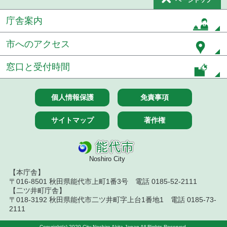
ページトップ
令和7年６月６日執行 物品（応募型入札等）結果
庁舎案内
令和7年５月３０日執行 物品（応募型入札等）結果
市へのアクセス
令和7年５月２３日執行 物品（応募型入札等）結果
窓口と受付時間
令和７年４月２５日執行 物品（応募型入札等）結
果
個人情報保護
免責事項
令和7年４月１８日執行 物品（応募型入札等）結果
サイトマップ
著作権
令和7年４月１１日執行 物品（応募型入札等）結果
令和７年２月２５日執行 物品（応募型入札等）結
Noshiro City
果
【本庁舎】
令和７年２月１８日執行 物品（応募型入札等）結
〒016-8501 秋田県能代市上町1番3号 電話 0185-52-2111
果
【二ツ井町庁舎】
〒018-3192 秋田県能代市二ツ井町字上台1番地1 電話 0185-73-
2111
令和7年１月１０日執行 物品（応募型入札等）結果
Copyright(c) 2020 City Noshiro Akita Japan All Rights Reserved.