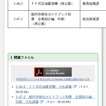
1-46-2
ＦＦ式石油暖房機（再公募）
教育総務課
能代市移住ガイドブック別
1-47-2
冊 企業紹介編 印刷
総合政策課
（再公募）
関連ファイル
PDF形式のファイルを見るためには Reader が必要な場合があります
1-46-2 ＦＦ式石油暖房機 入札調書
（
ＰＤＦ
58.00 KB
）
1-47-2 能代市移住ガイドブック別冊 企業紹介編
印刷 入札調書
（
ＰＤＦ
60.00 KB
）