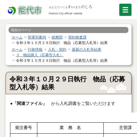
現在のページ
ホーム
部署別案内
総務部
契約検査課
令和３年１０月２９日執行 物品（応募型入札等）結果
ホーム
行政情報
入札・契約
最新の入札等結果
３ 物品購入（応募型入札）
令和３年１０月２９日執行 物品（応募型入札等）結果
令和３年１０月２９日執行 物品（応募
型入札等）結果
●
「関連ファイル」
から入札調書をご覧いただけます
発注番号
業 務 名
主管課