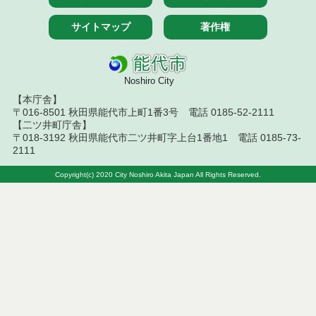
令和６年８月２０日執行 物品（応募型入札等）結
サイトマップ
著作権
果
令和６年８月２日執行 物品（応募型入札等）結果
Noshiro City
令和６年７月２３日執行 物品（応募型入札等）結
【本庁舎】
果
〒016-8501 秋田県能代市上町1番3号 電話 0185-52-2111
【二ツ井町庁舎】
令和６年６月２１日執行 物品（応募型入札等）結
〒018-3192 秋田県能代市二ツ井町字上台1番地1 電話 0185-73-
果
2111
令和６年５月２４日執行 物品（応募型入札等）結
Copyright(c) 2020 City Noshiro Akita Japan All Rights Reserved.
果
令和６年５月２１日執行 物品（応募型入札等）結
果
令和６年４月１９日執行 物品（応募型入札等）結
果
令和６年４月１２日執行 物品（応募型入札等）結
果