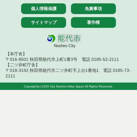
令和7年５月２３日執行 物品（応募型入札等）結果
個人情報保護
免責事項
令和７年４月２５日執行 物品（応募型入札等）結
果
サイトマップ
著作権
令和7年４月１８日執行 物品（応募型入札等）結果
令和7年４月１１日執行 物品（応募型入札等）結果
Noshiro City
【本庁舎】
令和７年２月２５日執行 物品（応募型入札等）結
〒016-8501 秋田県能代市上町1番3号 電話 0185-52-2111
果
【二ツ井町庁舎】
〒018-3192 秋田県能代市二ツ井町字上台1番地1 電話 0185-73-
令和７年２月１８日執行 物品（応募型入札等）結
2111
果
Copyright(c) 2020 City Noshiro Akita Japan All Rights Reserved.
令和7年１月１０日執行 物品（応募型入札等）結果
令和６年１２月１３日執行 物品（応募型入札等）
結果
令和６年１２月６日執行 物品（応募型入札等）結
果