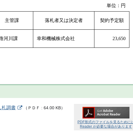
単位：円
主管課
落札者又は決定者
契約予定額
路河川課
幸和機械株式会社
23,650
入札調書
（
ＰＤＦ
64.00 KB
）
PDF形式のファイルを見るために
Reader が必要な場合があります