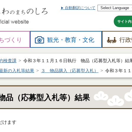
自動翻訳について
本
文
へ
サイト内
ちづくり
観光・
教育・
文化
行政
約検査課
令和３年１１月１６日執行 物品（応募型入札等）結
最新の入札等結果
３ 物品購入（応募型入札）
令和３年１１
物品（応募型入札等）結果
だけます