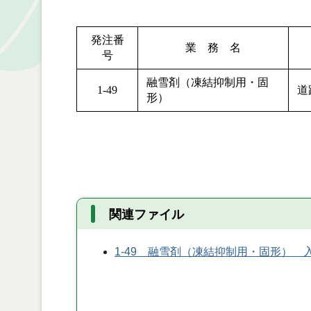
発注番
業 務 名
号
融雪剤（凍結抑制用・固
1-49
道
形）
関連ファイル
1-49 融雪剤（凍結抑制用・固形） 