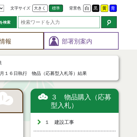
文字サイズ
大きく
標準
背景色
白
黒
黄
青
を検索
情報
部署別案内
果
月１６日執行 物品（応募型入札等）結果
３ 物品購入（応募
型入札）
１ 建設工事