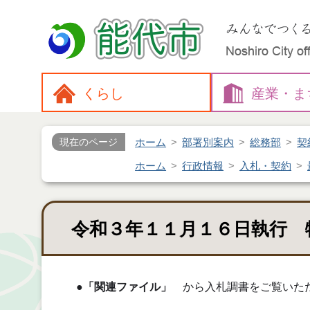
くらし
産業・
ま
ホーム
部署別案内
総務部
契
現在のページ
ホーム
行政情報
入札・契約
令和３年１１月１６日執行 
●
「関連ファイル」
から入札調書をご覧いた