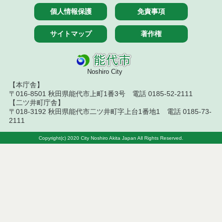
個人情報保護
免責事項
令和７年４月２５日執行 物品（応募型入札等）結
果
サイトマップ
著作権
令和7年４月１８日執行 物品（応募型入札等）結果
令和7年４月１１日執行 物品（応募型入札等）結果
Noshiro City
【本庁舎】
令和７年２月２５日執行 物品（応募型入札等）結
〒016-8501 秋田県能代市上町1番3号 電話 0185-52-2111
果
【二ツ井町庁舎】
〒018-3192 秋田県能代市二ツ井町字上台1番地1 電話 0185-73-
令和７年２月１８日執行 物品（応募型入札等）結
2111
果
Copyright(c) 2020 City Noshiro Akita Japan All Rights Reserved.
令和7年１月１０日執行 物品（応募型入札等）結果
令和６年１２月１３日執行 物品（応募型入札等）
結果
令和６年１２月６日執行 物品（応募型入札等）結
果