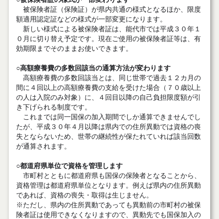
被保険者証（保険証）が県内共通の様式となるほか、限度
額適用認定証などの様式が一部変更になります。
新しい様式による被保険者証は、能代市では平成３０年１
０月に切り替え予定です。現在ご使用の被保険者証等は、有
効期限までそのままお使いできます。
○高額療養費の多数回該当の通算方法が変わります
高額療養費の多数回該当とは、同じ世帯で過去１２カ月の
間に４回以上の高額療養費の支給を受けた場合（７０歳以上
の人は入院のみ対象）に、４回目以降の自己負担限度額が引
き下げられる制度です。
これまでは同一国保の加入期間でしか通算できませんでし
たが、平成３０年４月以降は県内での住所異動では資格の喪
失とならないため、世帯の継続性が保たれていれば該当回数
が通算されます。
○都道府県単位で資格を管理します
市町村とともに都道府県も国保の保険者となることから、
資格管理は都道府県単位となります。例えば県内の住所異動
であれば、資格の喪失・取得は生じません。
※ただし、県内の住所異動であっても異動前の市町村の被保
険者証は使用できなくなりますので、異動先でも国保加入の