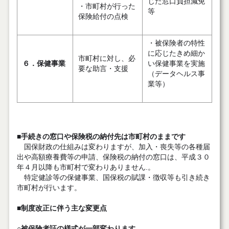
じた窓口負担減免
・市町村が行った
等
保険給付の点検
・被保険者の特性
に応じたきめ細か
市町村に対し、必
６．保健事業
い保健事業を実施
要な助言・支援
（データヘルス事
業等）
■手続きの窓口や保険税の納付先は市町村のままです
国保財政の仕組みは変わりますが、加入・喪失等の各種届
出や高額療養費等の申請、保険税の納付の窓口は、平成３０
年４月以降も市町村で変わりありません.。
特定健診等の保健事業、国保税の賦課・徴収等も引き続き
市町村が行います。
■制度改正に伴う主な変更点
○被保険者証の様式が一部変わります