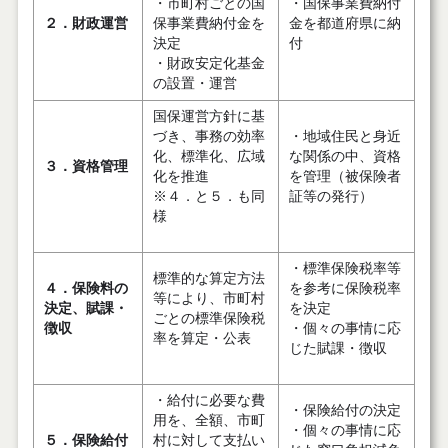
・市町村ごとの国
・国保事業費納付
２．財政運営
保事業費納付金を
金を都道府県に納
決定
付
・財政安定化基金
の設置・運営
国保運営方針に基
づき、事務の効率
・地域住民と身近
化、標準化、広域
な関係の中、資格
３．資格管理
化を推進
を管理（被保険者
※４．と５．も同
証等の発行）
様
・標準保険税率等
標準的な算定方法
４．保険料の
を参考に保険税率
等により、市町村
決定、賦課・
を決定
ごとの標準保険税
徴収
・個々の事情に応
率を算定・公表
じた賦課・徴収
・給付に必要な費
・保険給付の決定
用を、全額、市町
・個々の事情に応
５．保険給付
村に対して支払い