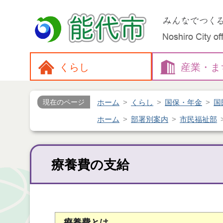
くらし
産業・
ま
ホーム
くらし
国保・年金
国
現在のページ
ホーム
部署別案内
市民福祉部
療養費の支給
療養費とは