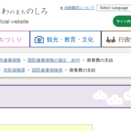
自動翻訳について
本
文
へ
サイト内
ちづくり
観光・
教育・
文化
行政
民健康保険
国民健康保険の届出 給付
療養費の支給
市民保険課
国民健康保険係
療養費の支給