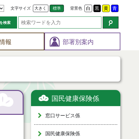
文字サイズ
大きく
標準
背景色
白
黒
黄
青
を検索
情報
部署別案内
国民健康保険係
窓口サービス係
国民健康保険係