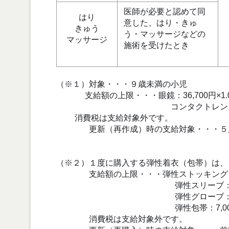
医師が必要と認めて同
はり
意した、はり・きゅ
きゅう
う・マッサージなどの
マッサージ
施術を受けたとき
（※１）対象・・・９歳未満の小児
支給額の上限・・・眼鏡：36,700円×1.
コンタクトレンズ（１枚）：15
消費税は支給対象外です。
更新（再作成）時の支給対象・・・５歳未
５歳以上：更新前の装
（※２）１度に購入する弾性着衣（包帯）は、
支給額の上限・・・弾性ストッキング：28,0
弾性スリーブ：16,0
弾性グローブ：15,0
弾性包帯：7,000円（上肢）
消費税は支給対象外です。