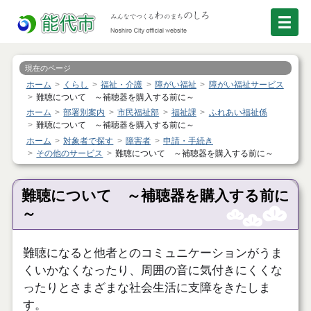
現在のページ
ホーム
くらし
福祉・介護
障がい福祉
障がい福祉サービス
難聴について ～補聴器を購入する前に～
ホーム
部署別案内
市民福祉部
福祉課
ふれあい福祉係
難聴について ～補聴器を購入する前に～
ホーム
対象者で探す
障害者
申請・手続き
その他のサービス
難聴について ～補聴器を購入する前に～
難聴について ～補聴器を購入する前に
～
難聴になると他者とのコミュニケーションがうま
くいかなくなったり、周囲の音に気付きにくくな
ったりとさまざまな社会生活に支障をきたしま
す。