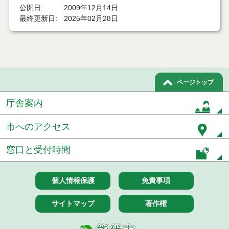
芸術文化活動振興
公開日
2009年12月14日
最終更新日
2025年02月28日
相談支援事業
移動支援事業
意思疎通支援事業
ページトップ
理解促進研修・啓発事業
庁舎案内
地域生活支援事業
市へのアクセス
レクリエーション活動等支援
窓口と受付時間
第２次能代市障がい者計画
ふれあい福祉係
個人情報保護
免責事項
訓練等給付費に係る標準利用期間経過後の更新につ
サイトマップ
著作権
いて
タクシー、ハイヤー運賃割引（障がい者手帳をお持