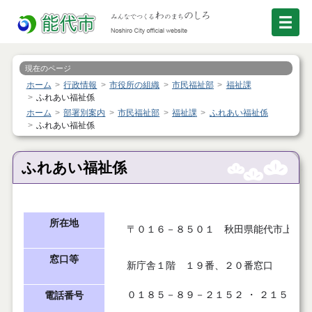
現在のページ
ホーム
行政情報
市役所の組織
市民福祉部
福祉課
ふれあい福祉係
ホーム
部署別案内
市民福祉部
福祉課
ふれあい福祉係
ふれあい福祉係
ふれあい福祉係
所在地
〒０１６－８５０１ 秋田県能代市上町１
窓口等
新庁舎１階 １９番、２０番窓口
０１８５－８９－２１５２ ・ ２１５３
電話番号