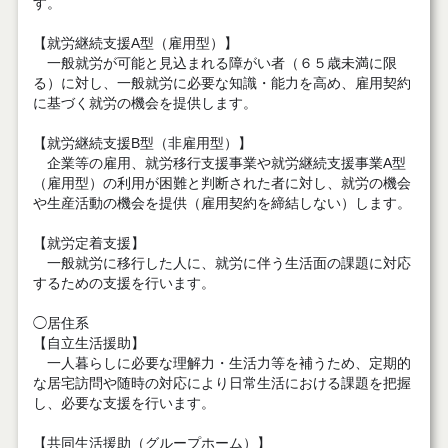
す。
【就労継続支援
A
型（雇用型）】
一般就労が可能と見込まれる障がい者（６５歳未満に限
る）に対し、一般就労に必要な知識・能力を高め、雇用契約
に基づく就労の機会を提供します。
【就労継続支援
B
型（非雇用型）】
企業等の雇用、就労移行支援事業や就労継続支援事業
A
型
（雇用型）の利用が困難と判断された者に対し、就労の機会
や生産活動の機会を提供（雇用契約を締結しない）します。
【就労定着支援】
一般就労に移行した人に、就労に伴う生活面の課題に対応
するための支援を行います。
◯居住系
【自立生活援助】
一人暮らしに必要な理解力・生活力等を補うため、定期的
な居宅訪問や随時の対応により日常生活における課題を把握
し、必要な支援を行います。
【共同生活援助（グループホーム）】