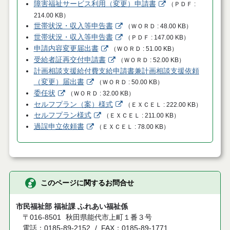
障害福祉サービス利用（変更）申請書
（
ＰＤＦ
214.00 KB
）
世帯状況・収入等申告書
（
ＷＯＲＤ
48.00 KB
）
世帯状況・収入等申告書
（
ＰＤＦ
147.00 KB
）
申請内容変更届出書
（
ＷＯＲＤ
51.00 KB
）
受給者証再交付申請書
（
ＷＯＲＤ
52.00 KB
）
計画相談支援給付費支給申請書兼計画相談支援依頼
（変更）届出書
（
ＷＯＲＤ
50.00 KB
）
委任状
（
ＷＯＲＤ
32.00 KB
）
セルフプラン（案）様式
（
ＥＸＣＥＬ
222.00 KB
）
セルフプラン様式
（
ＥＸＣＥＬ
211.00 KB
）
過誤申立依頼書
（
ＥＸＣＥＬ
78.00 KB
）
このページに関するお問合せ
市民福祉部 福祉課 ふれあい福祉係
〒016-8501
秋田県能代市上町１番３号
電話：0185-89-2152
FAX：0185-89-1771