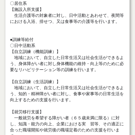
〇居住系
【施設入所支援】
生活介護等の対象者に対し、日中活動とあわせて、夜間等
における入浴、排せつ、又は食事等の介護等を行います。
●訓練等給付
〇日中活動系
【自立訓練（機能訓練）】
地域において、自立した日常生活又は社会生活ができるよ
う、身体障がい者に対し身体機能の維持・向上等のために必
要なリハビリテーション等の訓練を行います。
【自立訓練（生活訓練）】
地域において、自立した日常生活又は社会生活ができるよ
う、知的・精神障がい者に対し、食事や家事等の日常生活を
向上するための支援を行います。
【就労移行支援】
一般就労を希望する障がい者（６５歳未満に限る）に対
し、知識・能力の向上、企業における実 習等、その適正に
合った職場開拓や就労後の職場定着のための支援を行いま