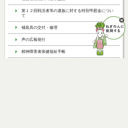
第１２回戦没者等の遺族に対する特別弔慰金につい
て
補装具の交付・修理
声の広報発行
精神障害者保健福祉手帳
能代市地域生活支援拠点等事業
令和７年度慰霊巡拝について
ページ情報
有料道路における障害者割引制度
公開日
2009年12月14日
日中サービス支援型共同生活援助における報告・評
最終更新日
2021年08月26日
価について
障がい者手帳をお持ちの方の電話サービス