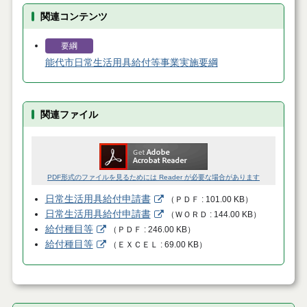
関連コンテンツ
要綱
能代市日常生活用具給付等事業実施要綱
関連ファイル
PDF形式のファイルを見るためには Reader が必要な場合があります
日常生活用具給付申請書
（
ＰＤＦ
101.00 KB
）
日常生活用具給付申請書
（
ＷＯＲＤ
144.00 KB
）
給付種目等
（
ＰＤＦ
246.00 KB
）
給付種目等
（
ＥＸＣＥＬ
69.00 KB
）