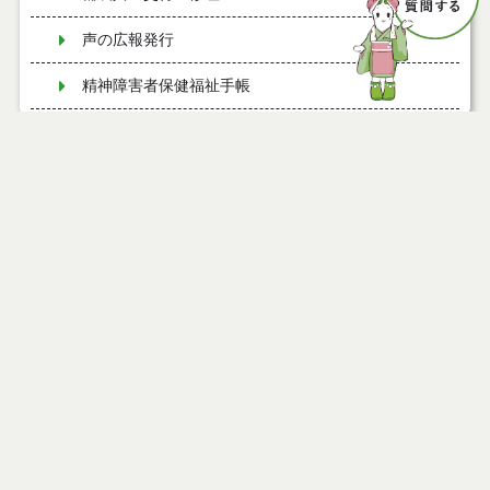
声の広報発行
精神障害者保健福祉手帳
能代市地域生活支援拠点等事業
ページ情報
令和７年度慰霊巡拝について
公開日
2009年12月14日
有料道路における障害者割引制度
最終更新日
2024年05月29日
日中サービス支援型共同生活援助における報告・評
価について
障がい者手帳をお持ちの方の電話サービス
ページトップ
鉄道運賃割引（障がい者手帳をお持ちの方）
庁舎案内
バス運賃割引（障がい者手帳をお持ちの方）
市へのアクセス
第２期能代市地域福祉計画・能代市地域福祉活動計