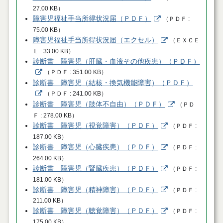
27.00 KB
）
障害児福祉手当所得状況届（ＰＤＦ）
（
ＰＤＦ
75.00 KB
）
障害児福祉手当所得状況届（エクセル）
（
ＥＸＣＥ
Ｌ
33.00 KB
）
診断書 障害児（肝臓・血液その他疾患）（ＰＤＦ）
（
ＰＤＦ
351.00 KB
）
診断書 障害児（結核・換気機能障害）（ＰＤＦ）
（
ＰＤＦ
241.00 KB
）
診断書 障害児（肢体不自由）（ＰＤＦ）
（
ＰＤ
Ｆ
278.00 KB
）
診断書 障害児（視覚障害）（ＰＤＦ）
（
ＰＤＦ
187.00 KB
）
診断書 障害児（心臓疾患）（ＰＤＦ）
（
ＰＤＦ
264.00 KB
）
診断書 障害児（腎臓疾患）（ＰＤＦ）
（
ＰＤＦ
181.00 KB
）
診断書 障害児（精神障害）（ＰＤＦ）
（
ＰＤＦ
211.00 KB
）
診断書 障害児（聴覚障害）（ＰＤＦ）
（
ＰＤＦ
175.00 KB
）