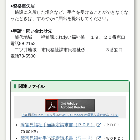
●資格喪失届
施設に入所した場合など、手当を受けることができなくな
ったときは、すみやかに届出を提出してください。
●
申請・問い合わせ先
能代地域 福祉課ふれあい福祉係 １９、２０番窓口
電話89-2153
二ツ井地域 市民福祉課市民福祉係 ３番窓口
電話73-5500
関連ファイル
PDF形式のファイルを見るためには Reader が必要な場合があります
障害児福祉手当認定請求書（ＰＤＦ）
（
ＰＤＦ
70.00 KB
）
障害児福祉手当認定請求書（ワード）
（
ＷＯＲＤ