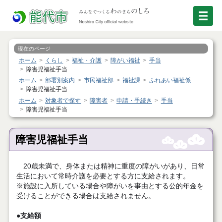
現在のページ
ホーム
くらし
福祉・介護
障がい福祉
手当
障害児福祉手当
ホーム
部署別案内
市民福祉部
福祉課
ふれあい福祉係
障害児福祉手当
ホーム
対象者で探す
障害者
申請・手続き
手当
障害児福祉手当
障害児福祉手当
20歳未満で、身体または精神に重度の障がいがあり、日常
生活において常時介護を必要とする方に支給されます。
※施設に入所している場合や障がいを事由とする公的年金を
受けることができる場合は支給されません。
●支給額