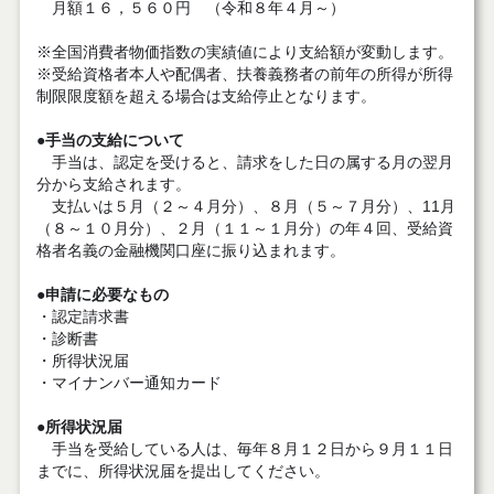
月額１６，５６０円 （令和８年４月～）
※全国消費者物価指数の実績値により支給額が変動します。
※受給資格者本人や配偶者、扶養義務者の前年の所得が所得
制限限度額を超える場合は支給停止となります。
●手当の支給について
手当は、認定を受けると、請求をした日の属する月の翌月
分から支給されます。
支払いは５月（２～４月分）、８月（５～７月分）、11月
（８～１０月分）、２月（１１～１月分）の年４回、受給資
格者名義の金融機関口座に振り込まれます。
●申請に必要なもの
・認定請求書
・診断書
・所得状況届
・マイナンバー通知カード
●所得状況届
手当を受給している人は、毎年８月１２日から９月１１日
までに、所得状況届を提出してください。