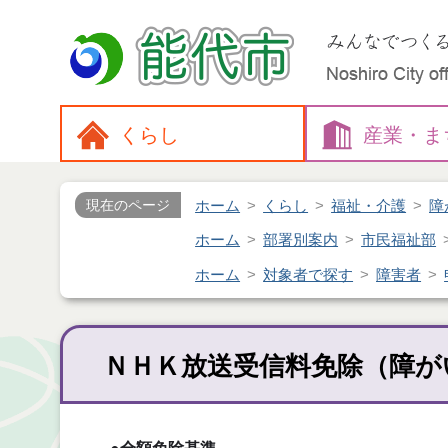
くらし
産業・
ま
ホーム
くらし
福祉・介護
障
現在のページ
ホーム
部署別案内
市民福祉部
ホーム
対象者で探す
障害者
ＮＨＫ放送受信料免除（障が