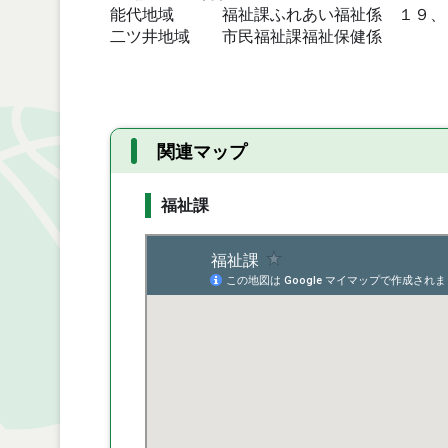
能代地域 福祉課ふれあい福祉係 １９、２０番
二ツ井地域 市民福祉課福祉保健係 ３番窓
関連マップ
福祉課