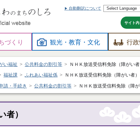
自動翻訳について
本
文
へ
サイト内
ちづくり
観光・
教育・
文化
行政
がい福祉
公共料金の割引等
ＮＨＫ放送受信料免除（障がい者
福祉課
ふれあい福祉係
ＮＨＫ放送受信料免除（障がい者）
申請・手続き
公共料金の割引等
ＮＨＫ放送受信料免除（障が
い者）