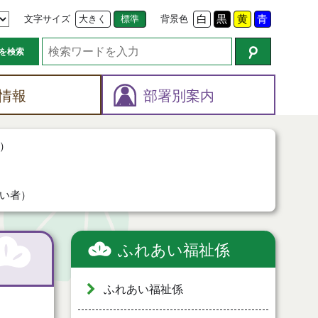
文字サイズ
大きく
標準
背景色
白
黒
黄
青
を検索
情報
部署別案内
）
い者）
ふれあい福祉係
ふれあい福祉係