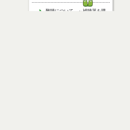
難聴について ～補聴器を購
入する前に～
経済的な理由等で生理用品を
用意できない方へ
補聴器購入（修理）費助成の
申請について
ページ情報
障害福祉サービス等
公開日
2009年12月14日
最終更新日
2016年12月19日
地域活動支援センター
障害児通所支援