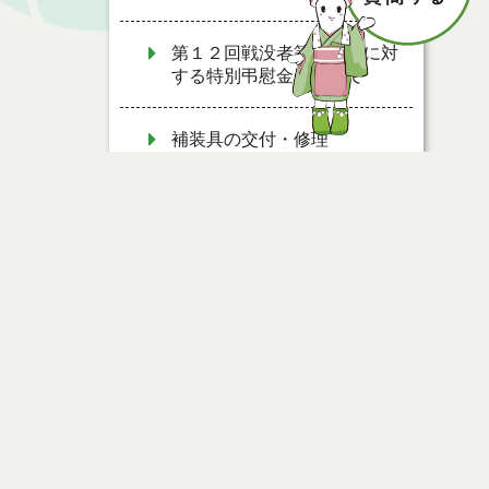
第１２回戦没者等の遺族に対
する特別弔慰金について
補装具の交付・修理
声の広報発行
精神障害者保健福祉手帳
能代市地域生活支援拠点等事
業
ページ情報
令和７年度慰霊巡拝について
公開日
2025年04月01日
最終更新日
2025年04月01日
有料道路における障害者割引