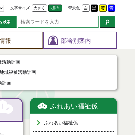
文字サイズ
大きく
標準
背景色
白
黒
黄
青
を検索
情報
部署別案内
祉活動計画
地域福祉活動計画
動計画
ふれあい福祉係
ふれあい福祉係