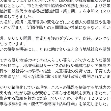
民生活につながるとの考えから、国の動向や社会福祉法の趣旨
組むとともに、市と社会福祉協議会の連携を強化し、より効果
祉計画・能代市地域福祉活動計画（第１期）」を令和２（２０
推進してきました。
の増加、経済・雇用環境の変化などによる個人の価値観や生活
・絆が弱まり、近隣住民との人間関係が希薄になるなど、互い
護、８０５０問題、育児と介護のダブルケア、虐待、ヤングケ
なっています。
いの役割を明確にし、ともに助け合い支え合う地域社会を基盤
できる限り地域の中でその人らしい暮らしができるような基盤
の分野では、地域密着型サービスの創設や地域包括ケア体制の
行や一般就労への移行の推進、児童福祉の分野では、子育て支
の推進など、様々な課題に取り組む福祉政策が展開されていま
がりが希薄化している現在、これらの課題を解決する地域力の
支え合いながら誰もが安心して暮らせる地域を実現するため、
推進する取組を着実に実施していくため、令和７（２０２５）
代市地域福祉計画・能代市地域福祉活動計画」を策定しました