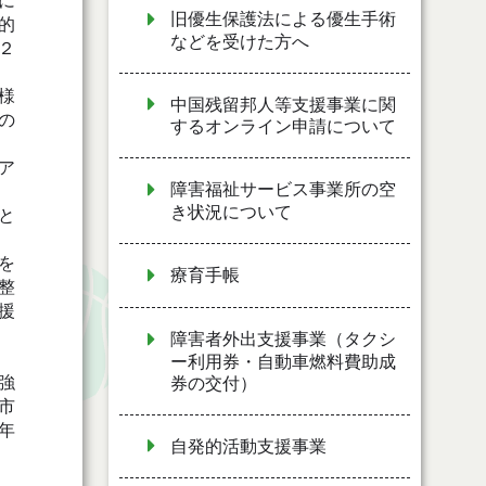
に
旧優生保護法による優生手術
的
などを受けた方へ
２
様
中国残留邦人等支援事業に関
の
するオンライン申請について
ア
障害福祉サービス事業所の空
き状況について
と
を
療育手帳
整
援
障害者外出支援事業（タクシ
ー利用券・自動車燃料費助成
強
券の交付）
市
年
自発的活動支援事業
。