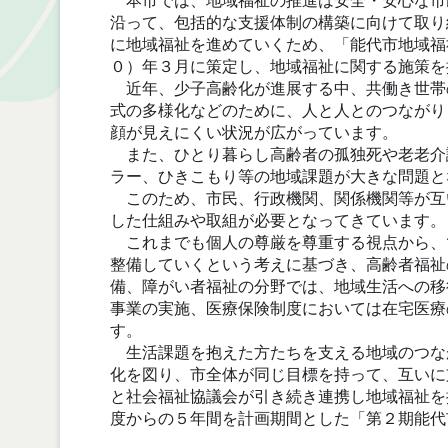
本市では、地域福祉の推進は安全・安心な市
沿って、包括的な支援体制の構築に向けて取り
に地域福祉を進めていくため、「能代市地域福
０）年３月に策定し、地域福祉に関する施策を
近年、少子高齢化が進展する中、共働き世帯
式の多様化などのために、人と人とのつながり
顔が見えにくい状況が広がっています。
また、ひとり暮らし高齢者の孤独死や老老介
ラー、ひきこもり等の地域課題が大きな問題と
このため、市民、行政機関、関係機関等が互
した仕組みや取組が必要となってきています。
これまでも個人の尊厳を尊重する視点から、
整備していくという考えに基づき、高齢者福祉
備、障がい者福祉の分野では、地域生活への移
事業の実施、医療保険制度においては在宅医療
す。
生活課題を抱えた方たちを支える地域のつな
化を図り、市全体が同じ目標を持って、互いに
と社会福祉協議会が引き続き連携し地域福祉を
度からの５年間を計画期間とした「第２期能