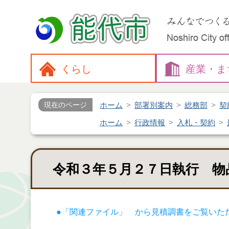
くらし
産業・
ま
ホーム
部署別案内
総務部
契
現在のページ
ホーム
行政情報
入札・契約
令和３年５月２７日執行 物
●「関連ファイル」 から見積調書をご覧いた