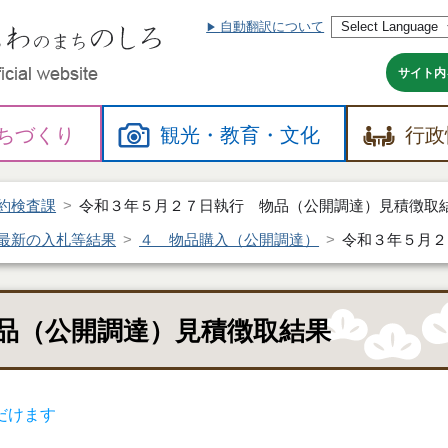
自動翻訳について
本
文
へ
サイト内
ちづくり
観光・
教育・
文化
行政
約検査課
令和３年５月２７日執行 物品（公開調達）見積徴取
最新の入札等結果
４ 物品購入（公開調達）
令和３年５月２
品（公開調達）見積徴取結果
だけます