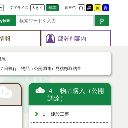
文字サイズ
大きく
標準
背景色
白
黒
黄
青
を検索
情報
部署別案内
結果
７日執行 物品（公開調達）見積徴取結果
４ 物品購入（公開
調達）
１ 建設工事