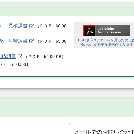
用） 見積調書
（
ＰＤＦ
60.00
PDF形式のファイルを見るために
ほか 見積調書
（
ＰＤＦ
53.00
Reader が必要な場合があります
見積調書
（
ＰＤＦ
54.00 KB
）
ＤＦ
51.00 KB
）
メールでのお問い合わ