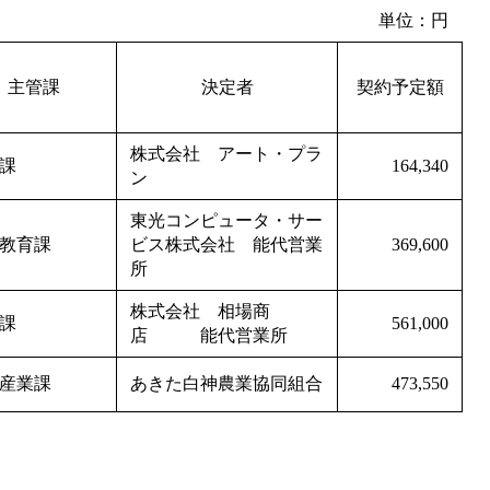
単位：円
主管課
決定者
契約予定額
株式会社 アート・プラ
課
164,340
ン
東光コンピュータ・サー
教育課
ビス株式会社 能代営業
369,600
所
株式会社 相場商
課
561,000
店 能代営業所
産業課
あきた白神農業協同組合
473,550