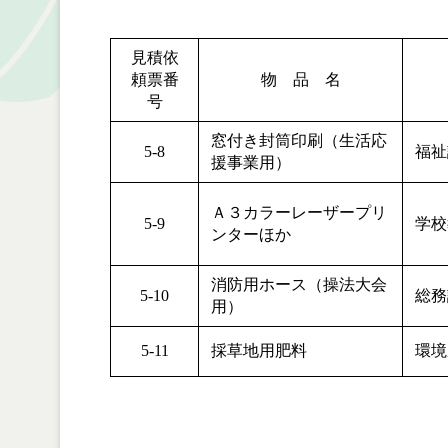
見積依
頼票番
物 品 名
号
窓付き封筒印刷（生活応
5-8
福祉
援事業用）
Ａ３カラーレーザープリ
5-9
学校
ンターほか
消防用ホース（操法大会
5-10
総務
用）
5-11
採草地用肥料
環境