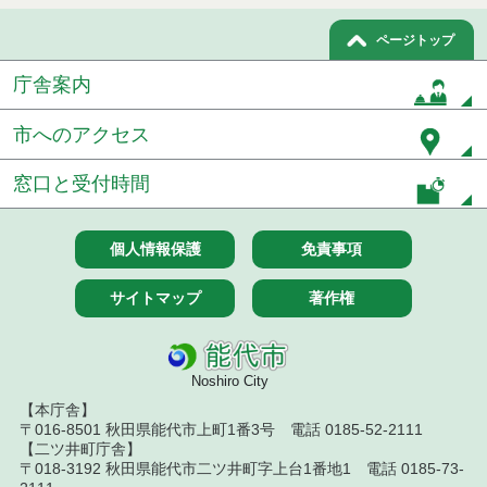
取結果
ページトップ
令和８年１月８日執行 物品（公開調達）見積徴取
結果
庁舎案内
令和７年１２月１８日執行 物品（公開調達）見積
徴取結果
市へのアクセス
令和７年１２月１１日執行 物品（公開調達）見積
窓口と受付時間
徴取結果
令和７年１２月４日執行 物品（公開調達）見積徴
個人情報保護
免責事項
取結果
サイトマップ
著作権
令和７年１１月２８日執行 物品（公開調達）見積
徴取結果
令和７年１０月２３日執行 物品（公開調達）見積
Noshiro City
徴取結果
【本庁舎】
令和７年１０月１７日執行 物品（公開調達）見積
〒016-8501 秋田県能代市上町1番3号 電話 0185-52-2111
徴取結果
【二ツ井町庁舎】
〒018-3192 秋田県能代市二ツ井町字上台1番地1 電話 0185-73-