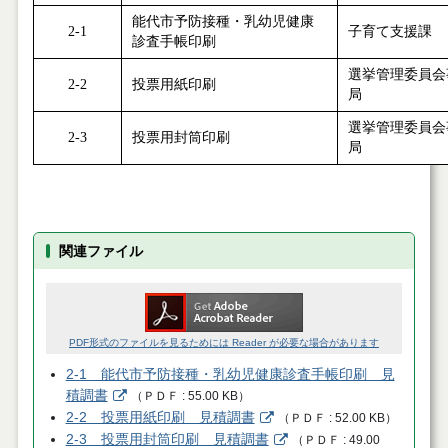
能代市予防接種・乳幼児健康
2-1
子育て支援課
診査手帳印刷
選挙管理委員会
2-2
投票用紙印刷
局
選挙管理委員会
2-3
投票用封筒印刷
局
関連ファイル
PDF形式のファイルを見るためには Reader が必要な場合があります
2-1 能代市予防接種・乳幼児健康診査手帳印刷 見
積調書
（
ＰＤＦ
55.00 KB
）
2-2 投票用紙印刷 見積調書
（
ＰＤＦ
52.00 KB
）
2-3 投票用封筒印刷 見積調書
（
ＰＤＦ
49.00