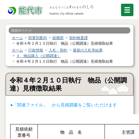
現在のページ
ホーム
部署別案内
総務部
契約検査課
令和４年２月１０日執行 物品（公開調達）見積徴取結果
ホーム
行政情報
入札・契約
最新の入札等結果
４ 物品購入（公開調達）
令和４年２月１０日執行 物品（公開調達）見積徴取結果
令和４年２月１０日執行 物品（公開調
達）見積徴取結果
●「関連ファイル」 から見積調書をご覧いただけます
見積依頼
物 品 名
主管課
票番号