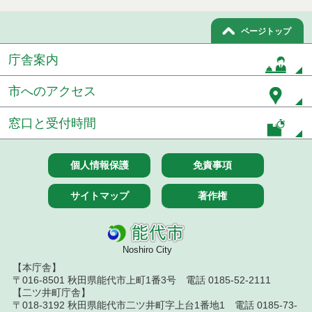
取結果
ページトップ
令和８年１月８日執行 物品（公開調達）見積徴取
結果
庁舎案内
令和７年１２月１８日執行 物品（公開調達）見積
徴取結果
市へのアクセス
令和７年１２月１１日執行 物品（公開調達）見積
窓口と受付時間
徴取結果
令和７年１２月４日執行 物品（公開調達）見積徴
個人情報保護
免責事項
取結果
サイトマップ
著作権
令和７年１１月２８日執行 物品（公開調達）見積
徴取結果
令和７年１０月２３日執行 物品（公開調達）見積
徴取結果
Noshiro City
【本庁舎】
令和７年１０月１７日執行 物品（公開調達）見積
〒016-8501 秋田県能代市上町1番3号 電話 0185-52-2111
徴取結果
【二ツ井町庁舎】
〒018-3192 秋田県能代市二ツ井町字上台1番地1 電話 0185-73-