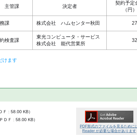
契約予定
主管課
決定者
（円
務課
株式会社 ハムセンター秋田
27
東光コンピュータ・サービス
約検査課
32
株式会社 能代営業所
だけます
ＤＦ
58.00 KB
）
ＰＤＦ
58.00 KB
）
PDF形式のファイルを見るために
Reader が必要な場合があります