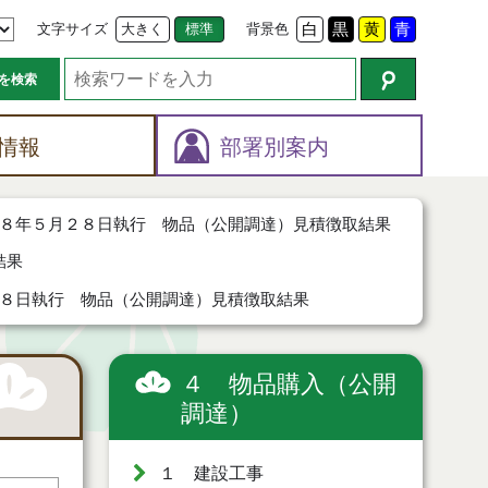
文字サイズ
大きく
標準
背景色
白
黒
黄
青
を検索
情報
部署別案内
８年５月２８日執行 物品（公開調達）見積徴取結果
結果
８日執行 物品（公開調達）見積徴取結果
４ 物品購入（公開
調達）
１ 建設工事