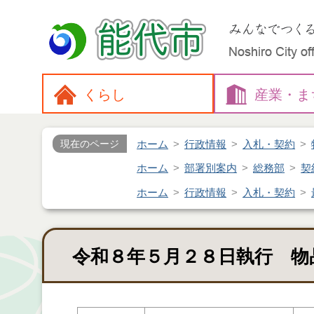
くらし
産業・
ま
ホーム
行政情報
入札・契約
現在のページ
ホーム
部署別案内
総務部
契
ホーム
行政情報
入札・契約
令和８年５月２８日執行 物