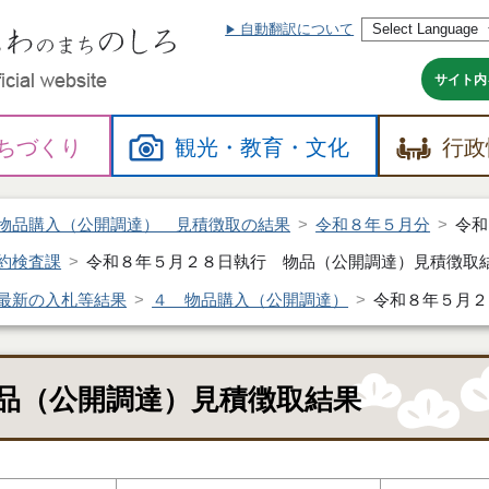
自動翻訳について
本
文
へ
サイト内
ちづくり
観光・
教育・
文化
行政
物品購入（公開調達） 見積徴取の結果
令和８年５月分
令和
約検査課
令和８年５月２８日執行 物品（公開調達）見積徴取
最新の入札等結果
４ 物品購入（公開調達）
令和８年５月２
品（公開調達）見積徴取結果