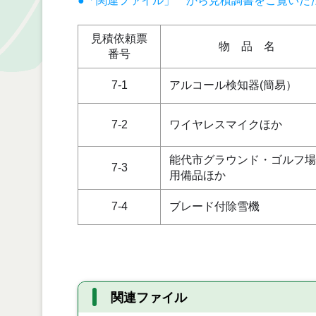
●「関連ファイル」 から見積調書をご覧いた
見積依頼票
物 品 名
番号
7-1
アルコール検知器(簡易）
7-2
ワイヤレスマイクほか
能代市グラウンド・ゴルフ場
7-3
用備品ほか
7-4
ブレード付除雪機
関連ファイル