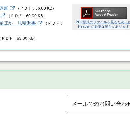
調書
（
ＰＤＦ
56.00 KB
）
（
ＰＤＦ
60.00 KB
）
PDF形式のファイルを見るために
備品ほか 見積調書
（
ＰＤＦ
Reader が必要な場合があります
（
ＰＤＦ
53.00 KB
）
メールでのお問い合わ