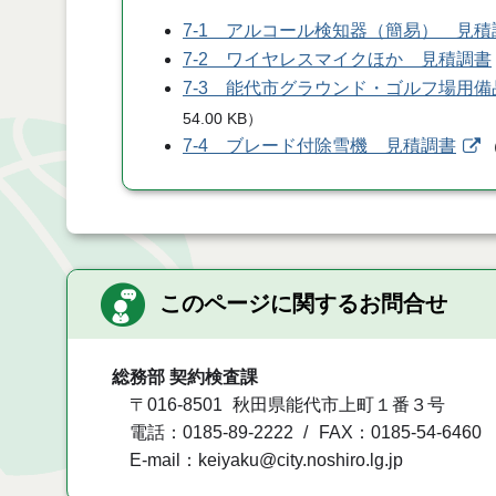
7-1 アルコール検知器（簡易） 見積
7-2 ワイヤレスマイクほか 見積調書
7-3 能代市グラウンド・ゴルフ場用
54.00 KB
）
7-4 ブレード付除雪機 見積調書
このページに関するお問合せ
総務部 契約検査課
〒016-8501
秋田県能代市上町１番３号
電話：0185-89-2222
FAX：0185-54-6460
E-mail：keiyaku@city.noshiro.lg.jp