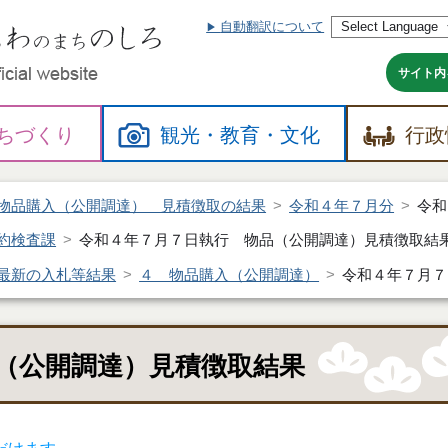
自動翻訳について
本
文
へ
サイト内
ちづくり
観光・
教育・
文化
行政
物品購入（公開調達） 見積徴取の結果
令和４年７月分
令和
約検査課
令和４年７月７日執行 物品（公開調達）見積徴取結
最新の入札等結果
４ 物品購入（公開調達）
令和４年７月７
（公開調達）見積徴取結果