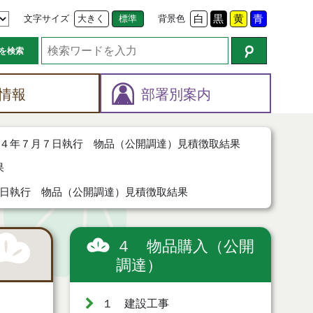
文字サイズ
大きく
標準
背景色
白
黒
黄
青
を検索
情報
部署別案内
４年７月７日執行 物品（公開調達）見積徴取結果
果
日執行 物品（公開調達）見積徴取結果
４ 物品購入（公開
調達）
１ 建設工事