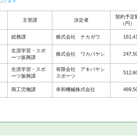
だけます
契約予定
主管課
決定者
（円）
総務課
株式会社 ナカガワ
161,4
生涯学習・スポ
株式会社 ワカバヤシ
247,5
ーツ振興課
生涯学習・スポ
有限会社 アキバヤシ
512,6
ーツ振興課
スポーツ
商工労働課
幸和機械株式会社
489,5