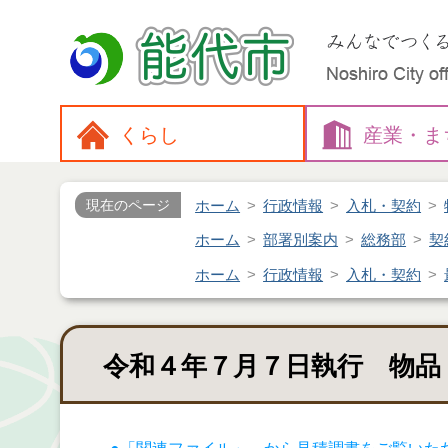
くらし
産業・
ま
ホーム
行政情報
入札・契約
現在のページ
ホーム
部署別案内
総務部
契
ホーム
行政情報
入札・契約
令和４年７月７日執行 物品