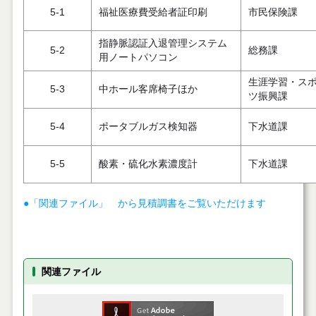
5-1
福祉医療費受給者証印刷
市民保険課
指静脈認証入退管理システム
5-2
総務課
用ノートパソコン
生涯学習・ス
5-3
中ホール客席椅子ほか
ツ振興課
5-4
ポータブルガス検知器
下水道課
5-5
酸素・硫化水素濃度計
下水道課
●「関連ファイル」 から見積調書をご覧いただけます
関連ファイル