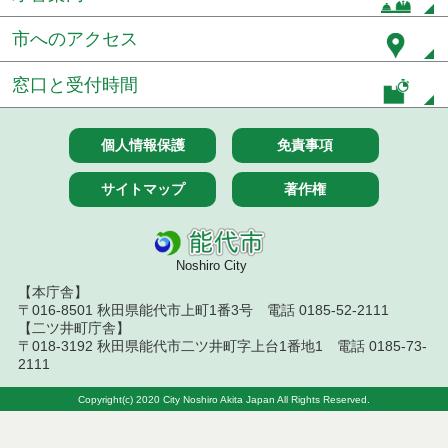
令和７年１２月１１日執行 物品（公開調達）見積
徴取結果
市へのアクセス
令和７年１２月４日執行 物品（公開調達）見積徴
窓口と受付時間
取結果
令和７年１１月２８日執行 物品（公開調達）見積
個人情報保護
免責事項
徴取結果
サイトマップ
著作権
令和７年１０月２３日執行 物品（公開調達）見積
徴取結果
令和７年１０月１７日執行 物品（公開調達）見積
徴取結果
Noshiro City
【本庁舎】
令和７年１０月９日執行 物品（公開調達）見積徴
〒016-8501 秋田県能代市上町1番3号 電話 0185-52-2111
取結果
【二ツ井町庁舎】
〒018-3192 秋田県能代市二ツ井町字上台1番地1 電話 0185-73-
2111
令和７年１０月２日執行 物品（公開調達）見積徴
取結果
Copyright(c) 2020 City Noshiro Akita Japan All Rights Reserved.
令和７年９月２６日執行 物品（公開調達）見積徴
取結果