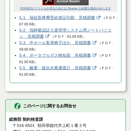
PDF形式のファイルを見るためには Reader が必要な場合があります
5-1 福祉医療費受給者証印刷 見積調書
（
ＰＤＦ
67.00 KB
）
5-2 指静脈認証入退管理システム用ノートパソコ
ン 見積調書
（
ＰＤＦ
61.00 KB
）
5-3 中ホール客席椅子ほか 見積調書
（
ＰＤＦ
59.00 KB
）
5-4 ポータブルガス検知器 見積調書
（
ＰＤＦ
61.00 KB
）
5-5 酸素・硫化水素濃度計 見積調書
（
ＰＤＦ
61.00 KB
）
このページに関するお問合せ
総務部 契約検査課
〒016-8501
秋田県能代市上町１番３号