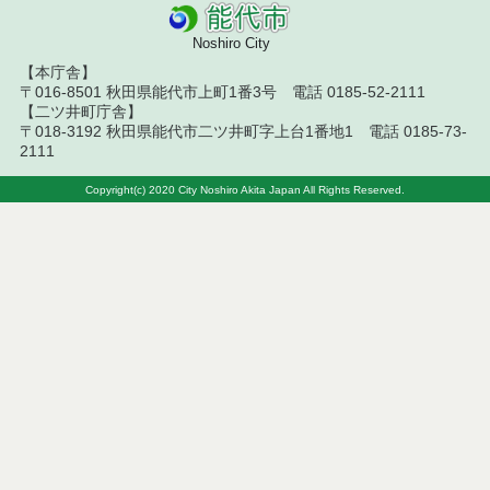
令和７年１０月２３日執行 物品（公開調達）見積
Noshiro City
徴取結果
【本庁舎】
〒016-8501 秋田県能代市上町1番3号 電話 0185-52-2111
令和７年１０月１７日執行 物品（公開調達）見積
【二ツ井町庁舎】
徴取結果
〒018-3192 秋田県能代市二ツ井町字上台1番地1 電話 0185-73-
2111
令和７年１０月９日執行 物品（公開調達）見積徴
取結果
Copyright(c) 2020 City Noshiro Akita Japan All Rights Reserved.
令和７年１０月２日執行 物品（公開調達）見積徴
取結果
令和７年９月２６日執行 物品（公開調達）見積徴
取結果
令和７年９月１９日執行 物品（公開調達）見積徴
取結果
令和７年９月４日執行 物品（公開調達）見積徴取
結果
令和７年７月３１日執行 物品（公開調達）見積徴