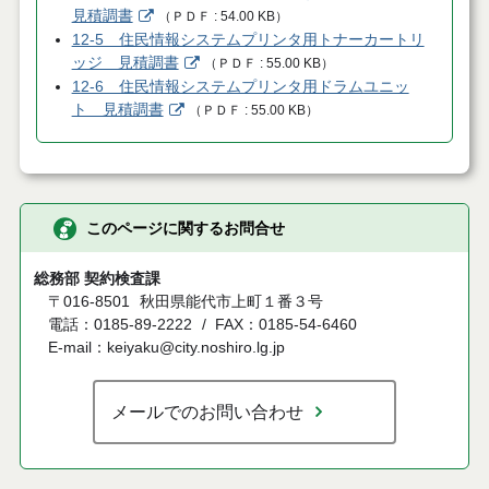
見積調書
（
ＰＤＦ
54.00 KB
）
12-5 住民情報システムプリンタ用トナーカートリ
ッジ 見積調書
（
ＰＤＦ
55.00 KB
）
12-6 住民情報システムプリンタ用ドラムユニッ
ト 見積調書
（
ＰＤＦ
55.00 KB
）
このページに関するお問合せ
総務部 契約検査課
〒016-8501
秋田県能代市上町１番３号
電話：0185-89-2222
FAX：0185-54-6460
E-mail：keiyaku@city.noshiro.lg.jp
メールでのお問い合わせ