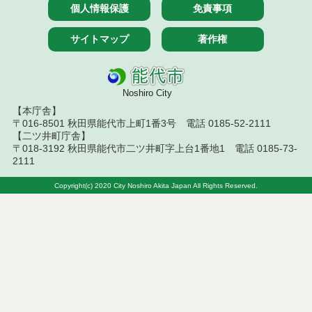
個人情報保護
免責事項
令和７年１２月１８日執行 物品（公開調達）見積
徴取結果
サイトマップ
著作権
令和７年１２月１１日執行 物品（公開調達）見積
徴取結果
令和７年１２月４日執行 物品（公開調達）見積徴
Noshiro City
取結果
【本庁舎】
〒016-8501 秋田県能代市上町1番3号 電話 0185-52-2111
令和７年１１月２８日執行 物品（公開調達）見積
【二ツ井町庁舎】
徴取結果
〒018-3192 秋田県能代市二ツ井町字上台1番地1 電話 0185-73-
2111
令和７年１０月２３日執行 物品（公開調達）見積
徴取結果
Copyright(c) 2020 City Noshiro Akita Japan All Rights Reserved.
令和７年１０月１７日執行 物品（公開調達）見積
徴取結果
令和７年１０月９日執行 物品（公開調達）見積徴
取結果
令和７年１０月２日執行 物品（公開調達）見積徴
取結果