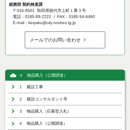
総務部 契約検査課
〒016-8501
秋田県能代市上町１番３号
電話：0185-89-2222
FAX：0185-54-6460
E-mail：keiyaku@city.noshiro.lg.jp
メールでのお問い合わせ
４ 物品購入（公開調達）
１ 建設工事
２ 建設コンサルタント等
３ 物品購入（応募型入札）
４ 物品購入（公開調達）