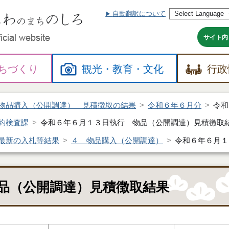
自動翻訳について
本
文
へ
サイト内
ちづくり
観光・
教育・
文化
行政
物品購入（公開調達） 見積徴取の結果
令和６年６月分
令和
約検査課
令和６年６月１３日執行 物品（公開調達）見積徴取
最新の入札等結果
４ 物品購入（公開調達）
令和６年６月１
品（公開調達）見積徴取結果