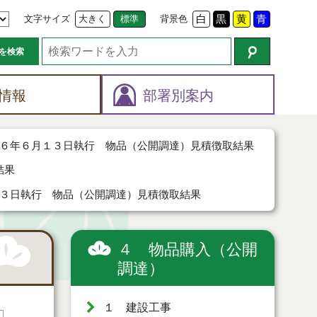
文字サイズ
大きく
標準
背景色
白
黒
黄
青
を検索
情報
部署別案内
６年６月１３日執行 物品（公開調達）見積徴取結果
結果
３日執行 物品（公開調達）見積徴取結果
４ 物品購入（公開
調達）
１ 建設工事