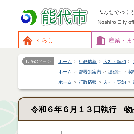
くらし
産業・
ま
ホーム
行政情報
入札・契約
現在のページ
ホーム
部署別案内
総務部
契
ホーム
行政情報
入札・契約
令和６年６月１３日執行 物