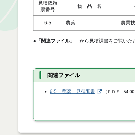
見積依頼
物 品 名
票番号
6-5
農薬
農業
●
「関連ファイル」
から見積調書をご覧いた
関連ファイル
6-5 農薬 見積調書
（
ＰＤＦ
54.00