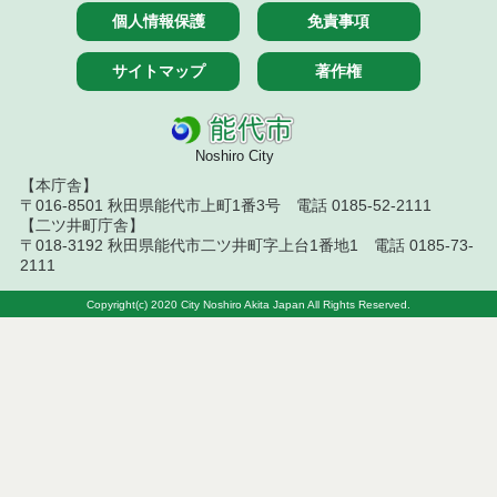
令和７年１２月１１日執行 物品（公開調達）見積
個人情報保護
免責事項
徴取結果
サイトマップ
著作権
令和７年１２月４日執行 物品（公開調達）見積徴
取結果
令和７年１１月２８日執行 物品（公開調達）見積
Noshiro City
徴取結果
【本庁舎】
〒016-8501 秋田県能代市上町1番3号 電話 0185-52-2111
令和７年１０月２３日執行 物品（公開調達）見積
【二ツ井町庁舎】
徴取結果
〒018-3192 秋田県能代市二ツ井町字上台1番地1 電話 0185-73-
2111
令和７年１０月１７日執行 物品（公開調達）見積
徴取結果
Copyright(c) 2020 City Noshiro Akita Japan All Rights Reserved.
令和７年１０月９日執行 物品（公開調達）見積徴
取結果
令和７年１０月２日執行 物品（公開調達）見積徴
取結果
令和７年９月２６日執行 物品（公開調達）見積徴
取結果