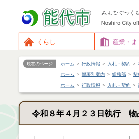
くらし
産業・
ま
ホーム
行政情報
入札・契約
現在のページ
ホーム
部署別案内
総務部
契
ホーム
行政情報
入札・契約
令和８年４月２３日執行 物