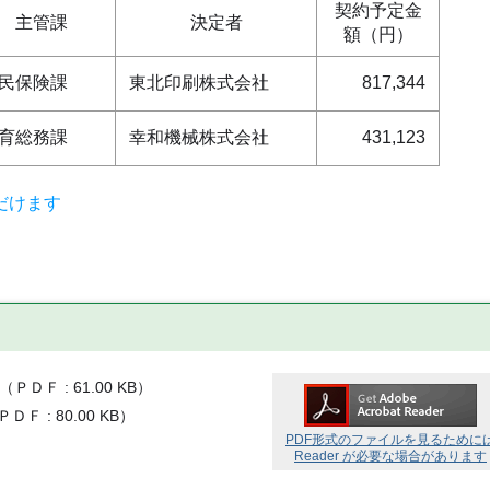
契約予定金
主管課
決定者
額（円）
民保険課
東北印刷株式会社
817,344
育総務課
幸和機械株式会社
431,123
だけます
（
ＰＤＦ
61.00 KB
）
ＰＤＦ
80.00 KB
）
PDF形式のファイルを見るために
Reader が必要な場合があります