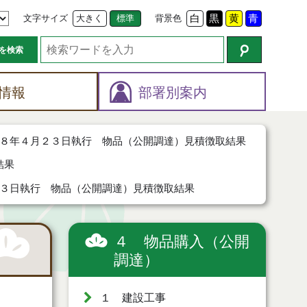
文字サイズ
大きく
標準
背景色
白
黒
黄
青
を検索
情報
部署別案内
８年４月２３日執行 物品（公開調達）見積徴取結果
結果
３日執行 物品（公開調達）見積徴取結果
４ 物品購入（公開
調達）
１ 建設工事