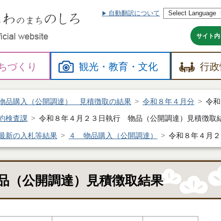
自動翻訳について
本
文
へ
サイト内
ちづくり
観光・
教育・
文化
行政
物品購入（公開調達） 見積徴取の結果
令和８年４月分
令和
約検査課
令和８年４月２３日執行 物品（公開調達）見積徴取
最新の入札等結果
４ 物品購入（公開調達）
令和８年４月２
品（公開調達）見積徴取結果