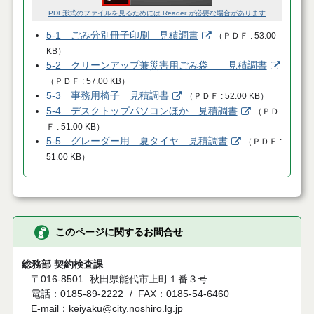
PDF形式のファイルを見るためには Reader が必要な場合があります
5-1 ごみ分別冊子印刷 見積調書
（
ＰＤＦ
53.00
KB
）
5-2 クリーンアップ兼災害用ごみ袋 見積調書
（
ＰＤＦ
57.00 KB
）
5-3 事務用椅子 見積調書
（
ＰＤＦ
52.00 KB
）
5-4 デスクトップパソコンほか 見積調書
（
ＰＤ
Ｆ
51.00 KB
）
5-5 グレーダー用 夏タイヤ 見積調書
（
ＰＤＦ
51.00 KB
）
このページに関するお問合せ
総務部 契約検査課
〒016-8501
秋田県能代市上町１番３号
電話：0185-89-2222
FAX：0185-54-6460
E-mail：keiyaku@city.noshiro.lg.jp