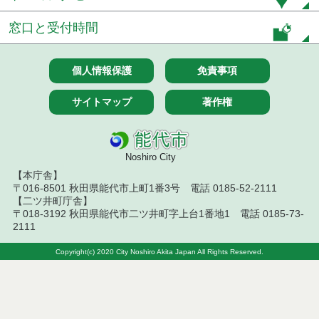
取結果
窓口と受付時間
令和７年１１月２８日執行 物品（公開調達）見積
徴取結果
個人情報保護
免責事項
令和７年１０月２３日執行 物品（公開調達）見積
徴取結果
サイトマップ
著作権
令和７年１０月１７日執行 物品（公開調達）見積
徴取結果
令和７年１０月９日執行 物品（公開調達）見積徴
Noshiro City
取結果
【本庁舎】
〒016-8501 秋田県能代市上町1番3号 電話 0185-52-2111
令和７年１０月２日執行 物品（公開調達）見積徴
【二ツ井町庁舎】
取結果
〒018-3192 秋田県能代市二ツ井町字上台1番地1 電話 0185-73-
2111
令和７年９月２６日執行 物品（公開調達）見積徴
取結果
Copyright(c) 2020 City Noshiro Akita Japan All Rights Reserved.
令和７年９月１９日執行 物品（公開調達）見積徴
取結果