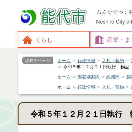
くらし
産業・
ま
ホーム
行政情報
入札・契約
現在のページ
令和５年１２月２１日執行 物品
ホーム
部署別案内
総務部
契
ホーム
行政情報
入札・契約
令和５年１２月２１日執行 