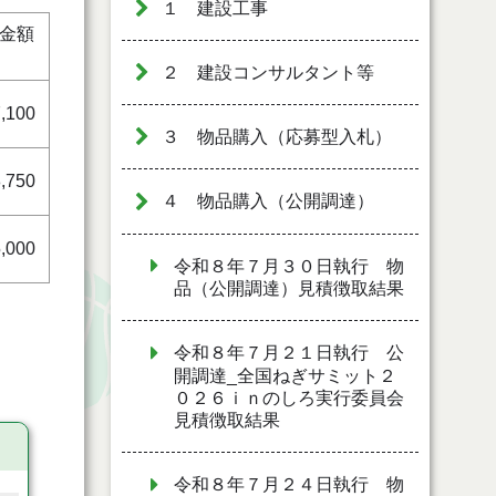
１ 建設工事
金額
）
２ 建設コンサルタント等
,100
３ 物品購入（応募型入札）
,750
４ 物品購入（公開調達）
,000
令和８年７月３０日執行 物
品（公開調達）見積徴取結果
令和８年７月２１日執行 公
開調達_全国ねぎサミット２
０２６ｉｎのしろ実行委員会
見積徴取結果
令和８年７月２４日執行 物