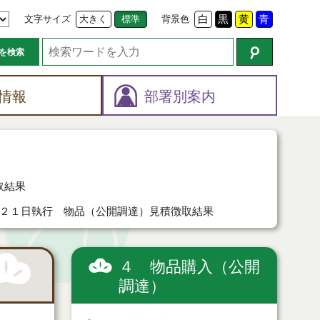
文字サイズ
大きく
標準
背景色
白
黒
黄
青
を検索
情報
部署別案内
取結果
２１日執行 物品（公開調達）見積徴取結果
４ 物品購入（公開
調達）