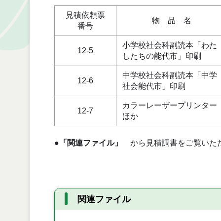
見積依頼票
物 品 名
番号
小学校社会科副読本「わた
12-5
したちの能代市」印刷
中学校社会科副読本「中学
12-6
社会能代市」印刷
カラーレーザープリンター
12-7
ほか
●
「関連ファイル」
から見積調書をご覧いた
関連ファイル