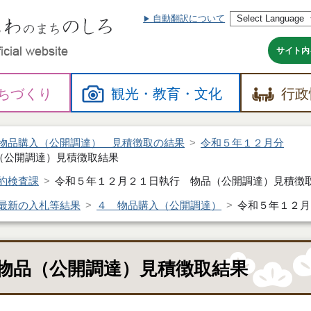
自動翻訳について
本
文
へ
サイト内
ちづくり
観光・
教育・
文化
行政
物品購入（公開調達） 見積徴取の結果
令和５年１２月分
（公開調達）見積徴取結果
約検査課
令和５年１２月２１日執行 物品（公開調達）見積徴
最新の入札等結果
４ 物品購入（公開調達）
令和５年１２月
物品（公開調達）見積徴取結果