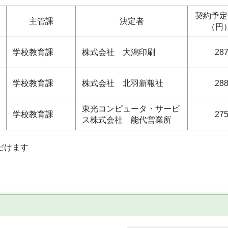
契約予定
主管課
決定者
（円
学校教育課
株式会社 大潟印刷
287
学校教育課
株式会社 北羽新報社
288
東光コンピュータ・サービ
学校教育課
275
ス株式会社 能代営業所
だけます