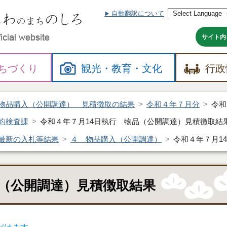
自動翻訳について
本
文
へ
サイト内
ちづくり
観光・
教育・
文化
行政
物品購入（公開調達） 見積徴取の結果
令和４年７月分
令和
約検査課
令和４年７月14日執行 物品（公開調達）見積徴取結
最新の入札等結果
４ 物品購入（公開調達）
令和４年７月1
品（公開調達）見積徴取結果