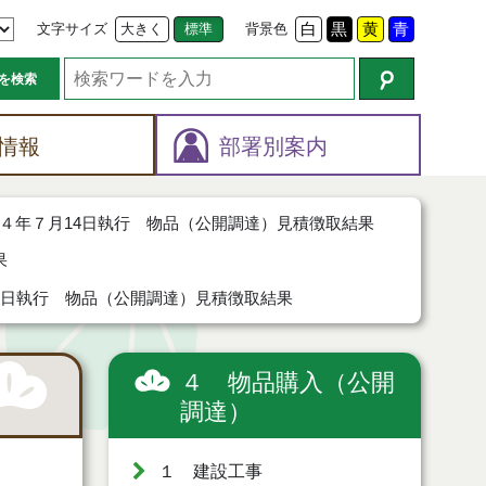
文字サイズ
大きく
標準
背景色
白
黒
黄
青
を検索
情報
部署別案内
４年７月14日執行 物品（公開調達）見積徴取結果
果
4日執行 物品（公開調達）見積徴取結果
４ 物品購入（公開
調達）
１ 建設工事