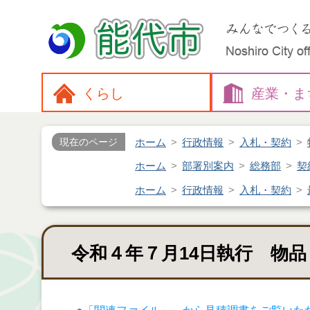
くらし
産業・
ま
ホーム
行政情報
入札・契約
現在のページ
ホーム
部署別案内
総務部
契
ホーム
行政情報
入札・契約
令和４年７月14日執行 物