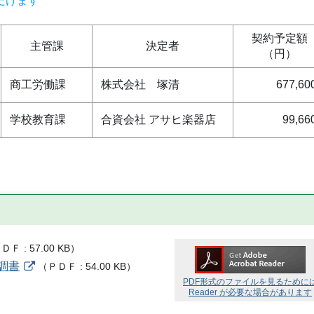
だけます
契約予定額
主管課
決定者
（円）
商工労働課
株式会社 塚清
677,60
学校教育課
合資会社 アサヒ楽器店
99,66
ＰＤＦ
57.00 KB
）
調書
（
ＰＤＦ
54.00 KB
）
PDF形式のファイルを見るために
Reader が必要な場合があります