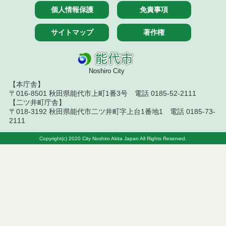
令和７年１２月１８日執行 物品（公開調達）見積
個人情報保護
免責事項
徴取結果
サイトマップ
著作権
令和７年１２月１１日執行 物品（公開調達）見積
徴取結果
令和７年１２月４日執行 物品（公開調達）見積徴
Noshiro City
取結果
【本庁舎】
〒016-8501 秋田県能代市上町1番3号 電話 0185-52-2111
令和７年１１月２８日執行 物品（公開調達）見積
【二ツ井町庁舎】
徴取結果
〒018-3192 秋田県能代市二ツ井町字上台1番地1 電話 0185-73-
2111
令和７年１０月２３日執行 物品（公開調達）見積
徴取結果
Copyright(c) 2020 City Noshiro Akita Japan All Rights Reserved.
令和７年１０月１７日執行 物品（公開調達）見積
徴取結果
令和７年１０月９日執行 物品（公開調達）見積徴
取結果
令和７年１０月２日執行 物品（公開調達）見積徴
取結果