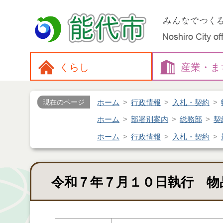
くらし
産業・
ま
ホーム
行政情報
入札・契約
現在のページ
ホーム
部署別案内
総務部
契
ホーム
行政情報
入札・契約
令和７年７月１０日執行 物