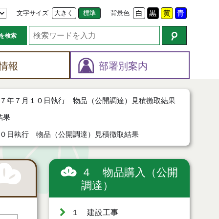
文字サイズ
大きく
標準
背景色
白
黒
黄
青
を検索
情報
部署別案内
７年７月１０日執行 物品（公開調達）見積徴取結果
結果
０日執行 物品（公開調達）見積徴取結果
４ 物品購入（公開
調達）
１ 建設工事