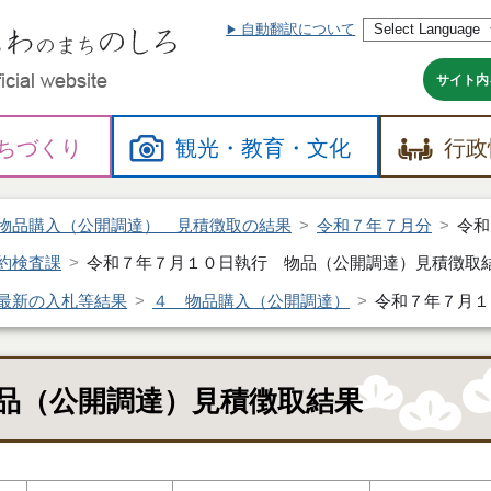
自動翻訳について
本
文
へ
サイト内
ちづくり
観光・
教育・
文化
行政
物品購入（公開調達） 見積徴取の結果
令和７年７月分
令和
約検査課
令和７年７月１０日執行 物品（公開調達）見積徴取
最新の入札等結果
４ 物品購入（公開調達）
令和７年７月１
品（公開調達）見積徴取結果