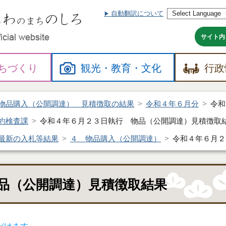
自動翻訳について
本
文
へ
サイト内
ちづくり
観光・
教育・
文化
行政
物品購入（公開調達） 見積徴取の結果
令和４年６月分
令和
約検査課
令和４年６月２３日執行 物品（公開調達）見積徴取
最新の入札等結果
４ 物品購入（公開調達）
令和４年６月２
品（公開調達）見積徴取結果