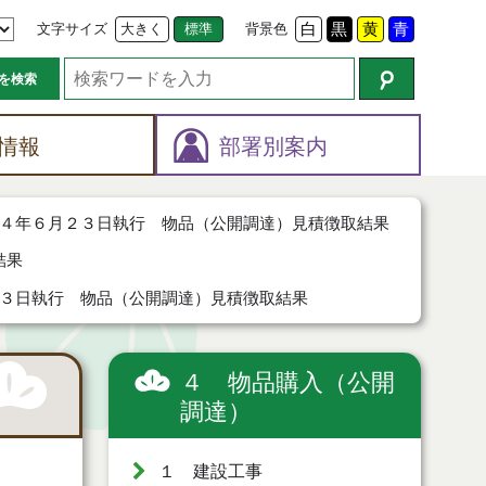
文字サイズ
大きく
標準
背景色
白
黒
黄
青
を検索
情報
部署別案内
４年６月２３日執行 物品（公開調達）見積徴取結果
結果
３日執行 物品（公開調達）見積徴取結果
４ 物品購入（公開
調達）
１ 建設工事