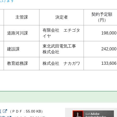
だけます
契約予定額
主管課
決定者
（円）
有限会社 エチゴタ
道路河川課
198,000
イヤ
東北武田電気工事
建設課
242,000
株式会社
教育総務課
株式会社 ナカガワ
133,606
書
（
ＰＤＦ
55.00 KB
）