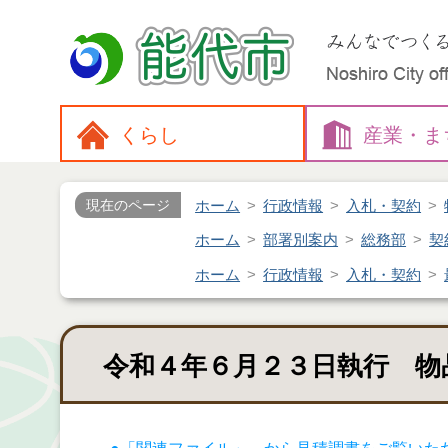
くらし
産業・
ま
ホーム
行政情報
入札・契約
現在のページ
ホーム
部署別案内
総務部
契
ホーム
行政情報
入札・契約
令和４年６月２３日執行 物