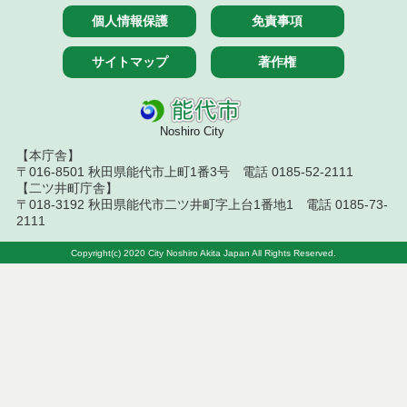
令和７年１２月１１日執行 物品（公開調達）見積
個人情報保護
免責事項
徴取結果
サイトマップ
著作権
令和７年１２月４日執行 物品（公開調達）見積徴
取結果
令和７年１１月２８日執行 物品（公開調達）見積
Noshiro City
徴取結果
【本庁舎】
〒016-8501 秋田県能代市上町1番3号 電話 0185-52-2111
令和７年１０月２３日執行 物品（公開調達）見積
【二ツ井町庁舎】
徴取結果
〒018-3192 秋田県能代市二ツ井町字上台1番地1 電話 0185-73-
2111
令和７年１０月１７日執行 物品（公開調達）見積
徴取結果
Copyright(c) 2020 City Noshiro Akita Japan All Rights Reserved.
令和７年１０月９日執行 物品（公開調達）見積徴
取結果
令和７年１０月２日執行 物品（公開調達）見積徴
取結果
令和７年９月２６日執行 物品（公開調達）見積徴
取結果